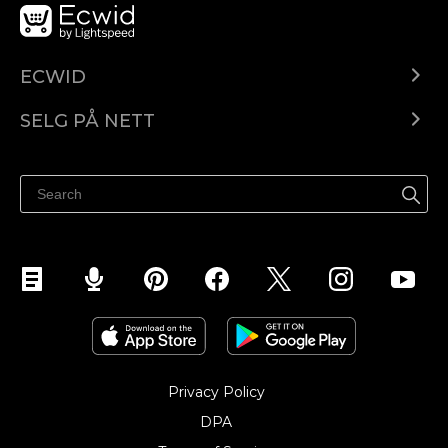
ECWID
Ecwid.com
SELG PÅ NETT
Pris
Selg hvor som helst
Hjelpesenter
Selg på Facebook
Selg på Instagram
Privacy Policy
DPA