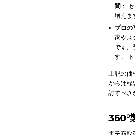
間
：
セ
増えま
プロの写
家やス
です。
す。
ト
上記の価
からは程
討すべき
360
電子商取