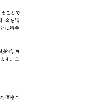
なることで
に料金を請
ごとに料金
理想的な写
ります。こ
。
的な価格帯