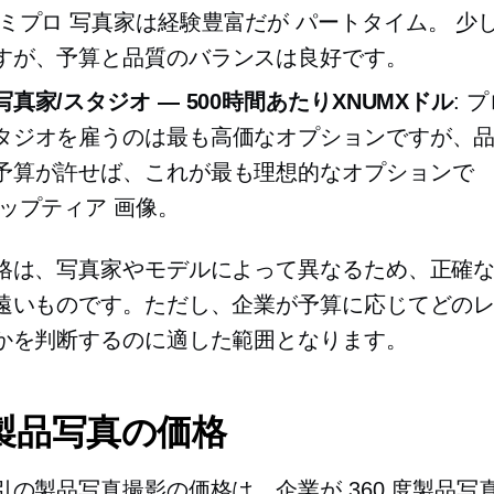
ミプロ
写真家は経験豊富だが
パートタイム。
少
すが、予算と品質のバランスは良好です。
真家/スタジオ — 500時間あたりXNUMXドル
: 
タジオを雇うのは最も高価なオプションですが、
予算が許せば、これが最も理想的なオプションで
ップティア
画像。
格は、写真家やモデルによって異なるため、正確
遠いものです。ただし、企業が予算に応じてどの
かを判断するのに適した範囲となります。
°製品写真の価格
引の製品写真撮影の価格は、企業が 360 度製品写