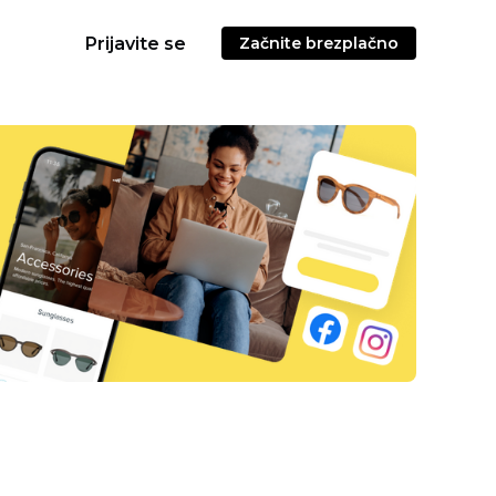
Prijavite se
Začnite brezplačno