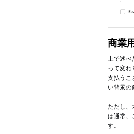
E
商業
上で述べ
って変わ
支払うこ
い背景の
ただし、
は通常、
す。