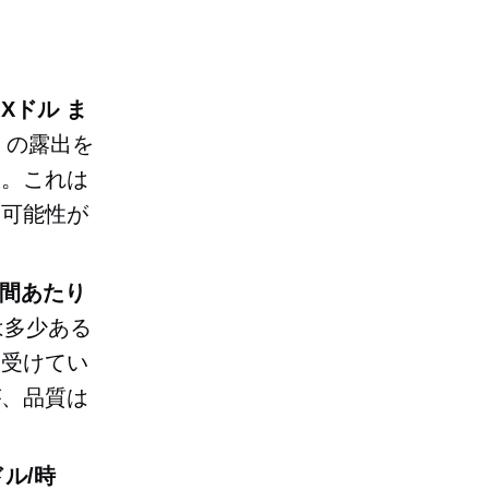
MXドル
ま
くの露出を
す。これは
い可能性が
時間あたり
は多少ある
も受けてい
が、品質は
ドル/時