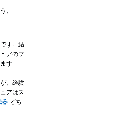
ょう。
験です。結
チュアのフ
ります。
んが、経験
チュアはス
機器
どち