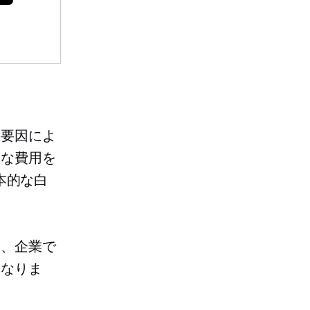
の要因によ
うな費用を
本的な白
り、企業で
になりま