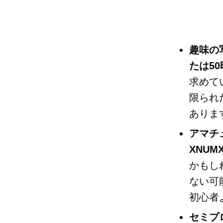
趣味の
たは50
求めて
限られ
ありま
アマチュ
XNUM
かもし
ない可
初心者
セミプ