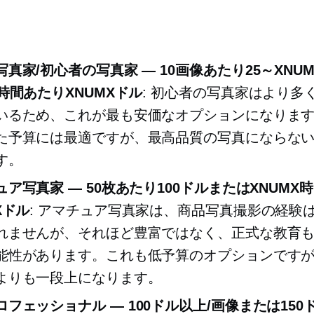
写真家/初心者の写真家 —
10画像あたり25～XNU
時間あたりXNUMXドル
: 初心者の写真家はより多
いるため、これが最も安価なオプションになりま
た予算には最適ですが、最高品質の写真にならな
す。
ア写真家 — 50枚あたり100ドルまたはXNUMX
Xドル
: アマチュア写真家は、商品写真撮影の経験
れませんが、それほど豊富ではなく、正式な教育
能性があります。これも低予算のオプションです
よりも一段上になります。
ロフェッショナル
— 100ドル以上/画像または150