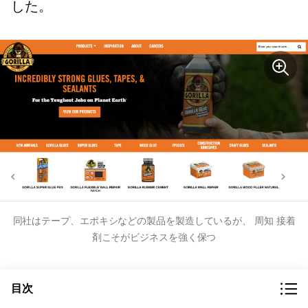
した。
同社はテープ、エポキシなどの製品を製造しているが、
周知
接着
剤こそがビジネスを強く保つ
Yhaoからビーニー帽子のカ
目次