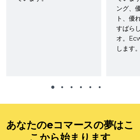
ング、
ト、優
すばらし
オ。Ec
します。
あなたのeコマースの夢はこ
こから始まります