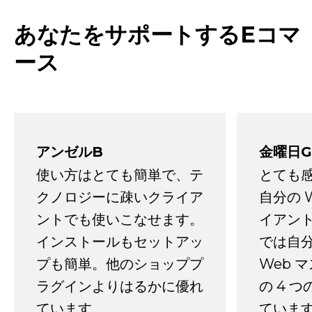
あなたをサポートするEコマ
ース
アンゼルB
金曜日G
使い方はとても簡単で、テ
とても
クノロジーに疎いクライア
自分の 
ントでも使いこなせます。
イアン
インストールもセットアッ
では自
プも簡単。他のショッププ
Web 
ラグインよりはるかに優れ
の 4 
ています。
ていま