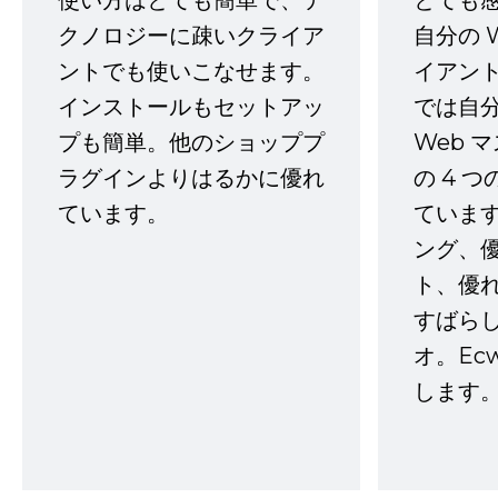
使い方はとても簡単で、テ
とても
クノロジーに疎いクライア
自分の 
ントでも使いこなせます。
イアン
インストールもセットアッ
では自
プも簡単。他のショッププ
Web 
ラグインよりはるかに優れ
の 4 
ています。
ていま
ング、
ト、優
すばらし
オ。Ec
します。