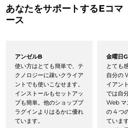
あなたをサポートするEコマ
ース
アンゼルB
金曜日G
使い方はとても簡単で、テ
とても
クノロジーに疎いクライア
自分の 
ントでも使いこなせます。
イアン
インストールもセットアッ
では自
プも簡単。他のショッププ
Web 
ラグインよりはるかに優れ
の 4 
ています。
ていま