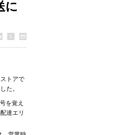
送に
。ストアで
ました。
号を覚え
。配達エリ
は、営業時