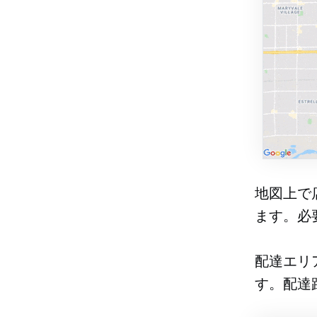
地図上で
ます。必
配達エリ
す。配達