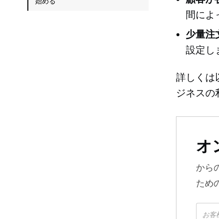
始める
間によ
少量注
設定し
詳しくは
ジネスの
オ
から
ため