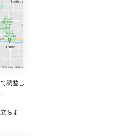
じて調整し
す。
役立ちま
。