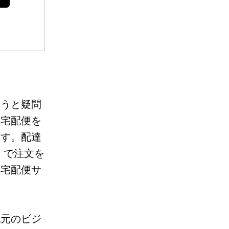
ろうと疑問
は宅配便を
ます。配達
 で注文を
の宅配便サ
地元のビジ