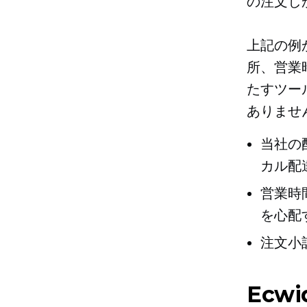
の注文し
上記の例
所、営業
たすツール
ありませ
当社の
カル配
営業時
を心配
注文小
Ecw