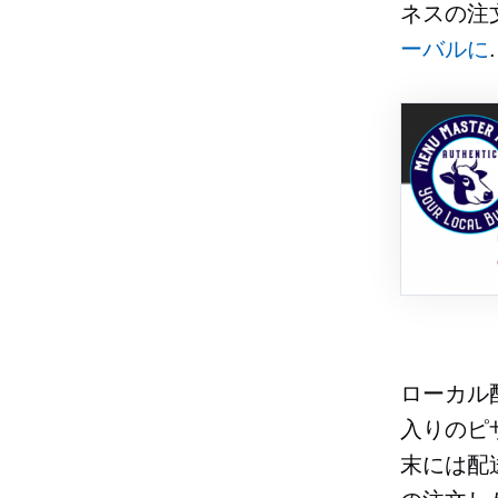
ネスの注
ーバルに
.
ローカル
入りのピ
末には配