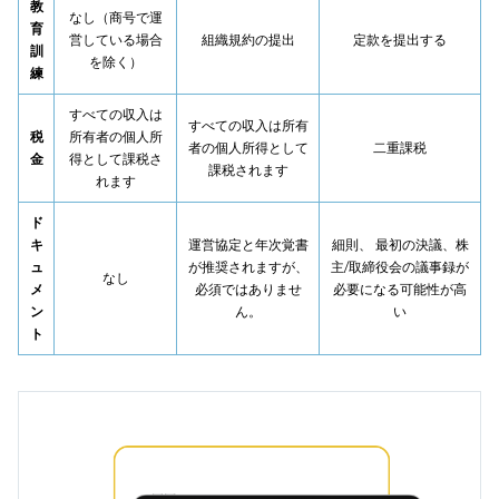
教
なし（商号で運
育
営している場合
組織規約の提出
定款を提出する
訓
を除く）
練
すべての収入は
すべての収入は所有
税
所有者の個人所
者の個人所得として
二重課税
金
得として課税さ
課税されます
れます
ド
キ
運営協定と年次覚書
細則、
最初の決議、株
ュ
が推奨されますが、
主/取締役会の議事録が
なし
メ
必須ではありませ
必要になる可能性が高
ン
ん。
い
ト