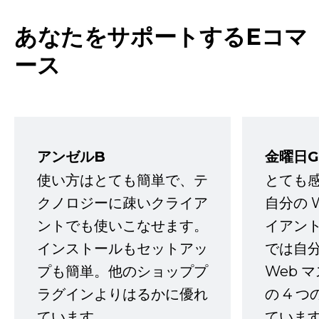
あなたをサポートするEコマ
ース
アンゼルB
金曜日G
使い方はとても簡単で、テ
とても
クノロジーに疎いクライア
自分の 
ントでも使いこなせます。
イアン
インストールもセットアッ
では自
プも簡単。他のショッププ
Web 
ラグインよりはるかに優れ
の 4 
ています。
ていま