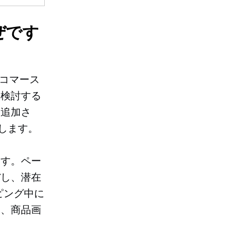
ぜです
 コマース
を検討する
に追加さ
上します。
ます。ペー
ぼし、潜在
ピング中に
め、商品画