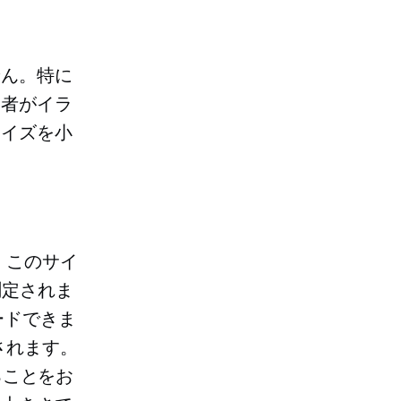
せん。特に
問者がイラ
サイズを小
。このサイ
測定されま
ードできま
されます。
することをお