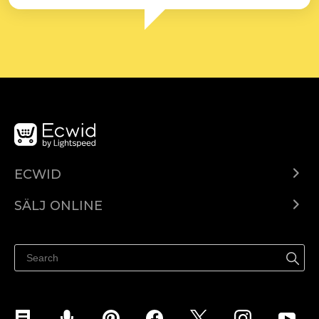
ECWID
Ecwid.com
SÄLJ ONLINE
Pris
Sälj överallt
Hjälpcenter
Sälj på Facebook
Sälj på Instagram