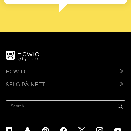
ECWID
Ecwid.com
SELG PÅ NETT
Pris
Selg hvor som helst
Hjelpesenter
Selg på Facebook
Selg på Instagram