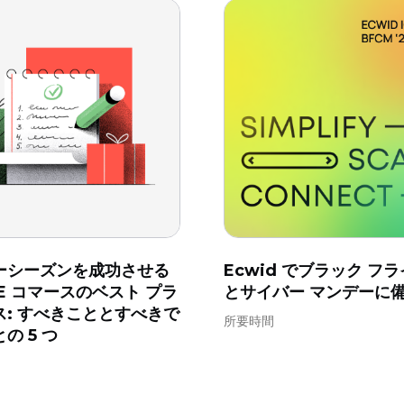
ーシーズンを成功させる
Ecwid でブラック フ
E コマースのベスト プラ
とサイバー マンデーに
ス: すべきこととすべきで
所要時間
の 5 つ