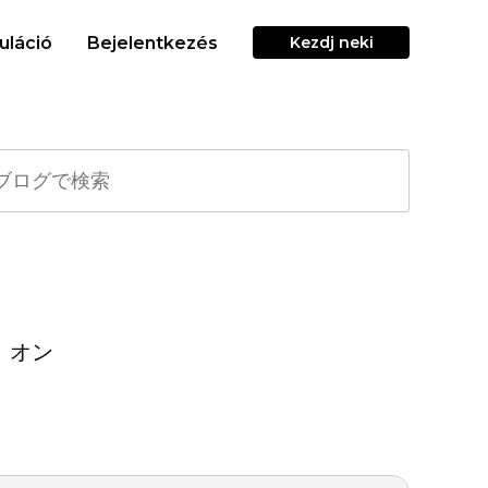
uláció
Bejelentkezés
Kezdj neki
。オン