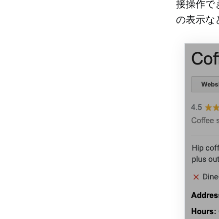
接操作で
の表示な