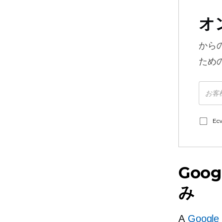
オ
から
ため
E
Goo
み
A
Goog