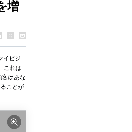
を増
マイビジ
、これは
顧客はあな
することが