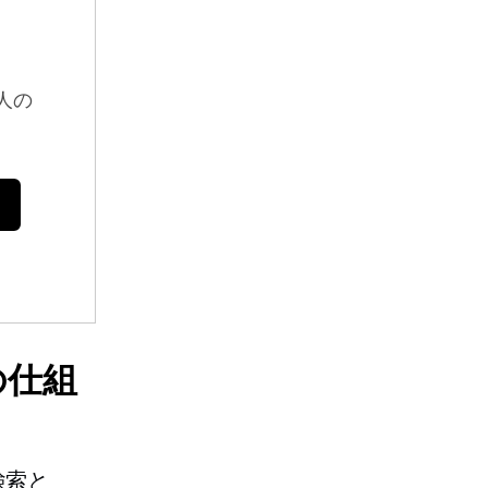
人の
の仕組
検索と