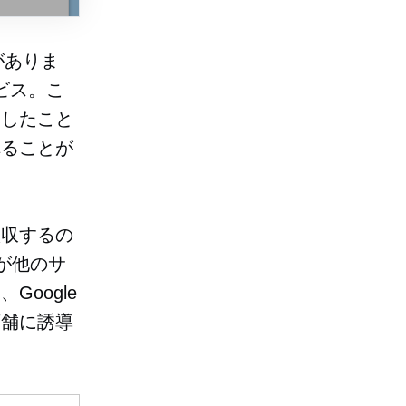
がありま
サービス。こ
用したこと
れることが
徴収するの
が他のサ
oogle
店舗に誘導