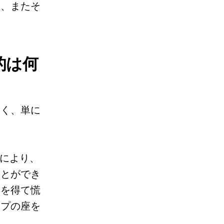
け、またそ
的は何
なく、単に
れにより、
ことができ
報を得て慌
ップの座を