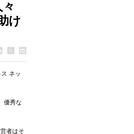
人々
助け
ス ネッ
、優秀な
経営者はそ