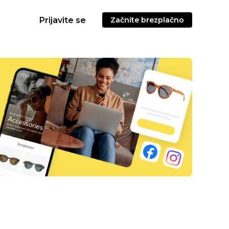
Prijavite se
Začnite brezplačno