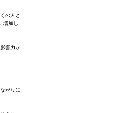
多くの人と
知
増加し
の影響力が
つながりに