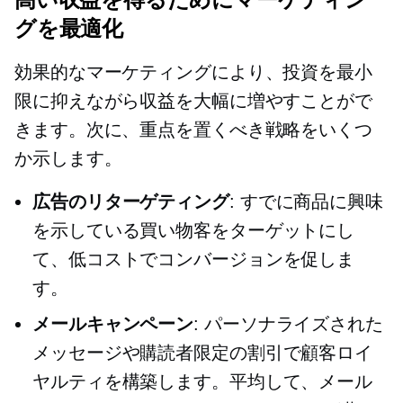
グを最適化
効果的なマーケティングにより、投資を最小
限に抑えながら収益を大幅に増やすことがで
きます。次に、重点を置くべき戦略をいくつ
か示します。
広告のリターゲティング
: すでに商品に興味
を示している買い物客をターゲットにし
て、低コストでコンバージョンを促しま
す。
メールキャンペーン
: パーソナライズされた
メッセージや購読者限定の割引で顧客ロイ
ヤルティを構築します。平均して、メール