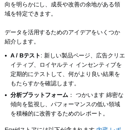
向を明らかにし、成長や改善の余地がある領
域を特定できます。
データを活用するためのアイデアをいくつか
紹介します。
A / Bテスト
: 新しい製品ページ、広告クリエ
イティブ、ロイヤルティ インセンティブを
定期的にテストして、何がより良い結果を
もたらすかを確認します。
分析プラットフォーム
： つかいます
綿密な
傾向を監視し、パフォーマンスの低い領域
を積極的に改善するためのレポート。
Ecwidストアには以下が含まれます
内蔵
レポ