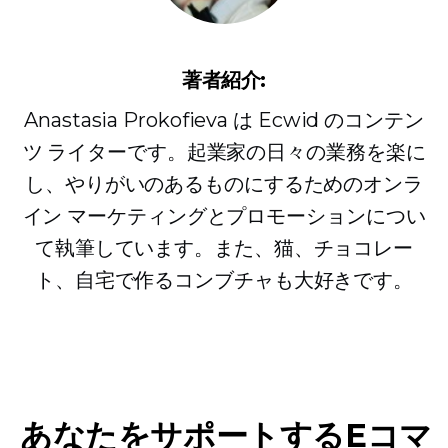
著者紹介:
Anastasia Prokofieva は Ecwid のコンテン
ツ ライターです。起業家の日々の業務を楽に
し、やりがいのあるものにするためのオンラ
イン マーケティングとプロモーションについ
て執筆しています。また、猫、チョコレー
ト、自宅で作るコンブチャも大好きです。
あなたをサポートするEコマ