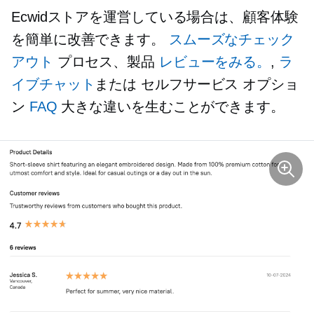
Ecwidストアを運営している場合は、顧客体験
を簡単に改善できます。
スムーズなチェック
アウト
プロセス、製品
レビューをみる。
,
ラ
イブチャット
または
セルフサービス
オプショ
ン
FAQ
大きな違いを生むことができます。