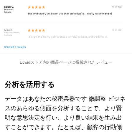
Ecwidストア内の商品ページに掲載されたレビュー
分析を活用する
データはあなたの秘密兵器です
微調整
ビジネ
スのあらゆる側面を分析することで、より賢
明な意思決定を行い、より良い結果を生み出
すことができます。たとえば、顧客の行動傾