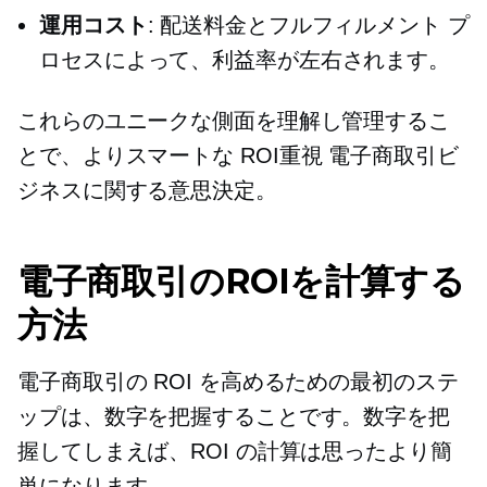
運用コスト
: 配送料金とフルフィルメント プ
ロセスによって、利益率が左右されます。
これらのユニークな側面を理解し管理するこ
とで、よりスマートな
ROI重視
電子商取引ビ
ジネスに関する意思決定。
電子商取引のROIを計算する
方法
電子商取引の ROI を高めるための最初のステ
ップは、数字を把握することです。数字を把
握してしまえば、ROI の計算は思ったより簡
単になります。