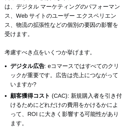
は、デジタル マーケティングのパフォーマン
ス、Web サイトのユーザー エクスペリエン
ス、物流の拡張性などの個別の要因の影響を
受けます。
考慮すべき点をいくつか挙げます。
デジタル広告
: eコマースではすべてのクリ
ックが重要です。広告は売上につながって
いますか?
顧客獲得コスト
(CAC): 新規購入者を引き付
けるためにどれだけの費用をかけるかによ
って、ROI に大きく影響する可能性があり
ます。