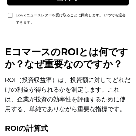
Ecwidニュースレターを受け取ることに同意します。 いつでも退会
できます。
EコマースのROIとは何です
か？なぜ重要なのですか？
ROI（投資収益率）は、投資額に対してどれだ
けの利益が得られるかを測定します。これ
は、企業が投資の効率性を評価するために使
用する、単純でありながら重要な指標です。
ROIの計算式