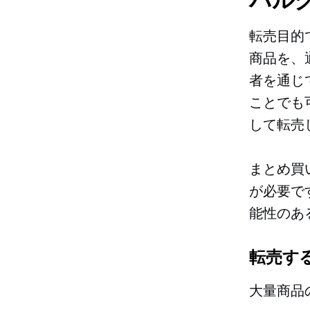
転売目的
商品を、
者を通じ
ことでも
して転売
まとめ買
が必要で
能性のあ
転売す
大量商品