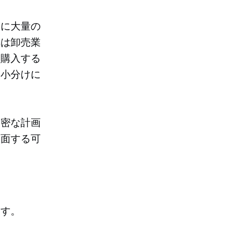
度に大量の
れは卸売業
を購入する
は小分けに
綿密な計画
直面する可
ます。