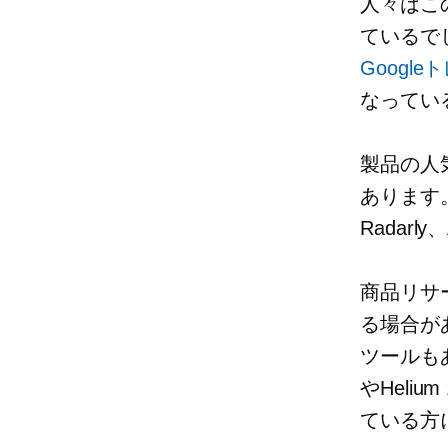
人々はこ
ているで
Google
なってい
製品の人
あります。例え
Radarly
商品リサ
る場合が
ツールもあ
やHeli
ている方