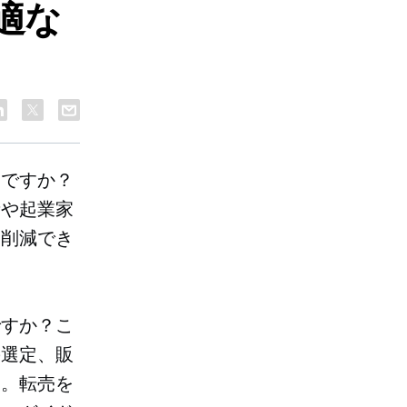
適な
えですか？
者や起業家
を削減でき
ですか？こ
の選定、販
す。転売を