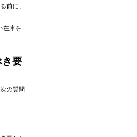
する前に、
い在庫を
べき要
に次の質問