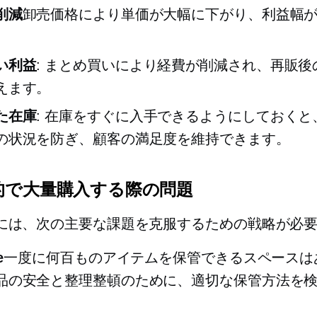
削減
卸売価格により単価が大幅に下がり、利益幅
い利益
: まとめ買いにより経費が削減され、再販後
えます。
た在庫
: 在庫をすぐに入手できるようにしておくと
の状況を防ぎ、顧客の満足度を維持できます。
的で大量購入する際の問題
には、次の主要な課題を克服するための戦略が必
e
一度に何百ものアイテムを保管できるスペースは
品の安全と整理整頓のために、適切な保管方法を
。