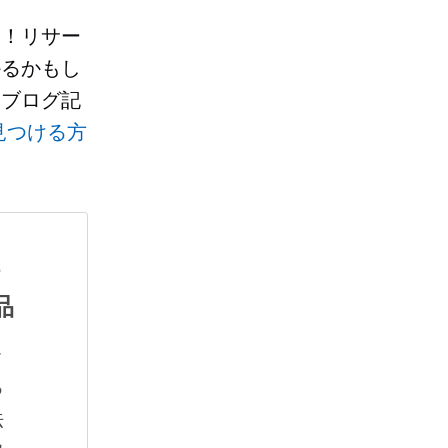
夫！リサー
かるかもし
、ブログ記
見つける方
オ
品
ラ
る
法