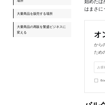
場所
始めたば
はまさに
大量商品を販売する場所
大量商品の再販を繁盛ビジネスに
オ
変える
から
ため
E
バル