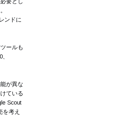
は必要とし
い。
トレンドに
査ツールも
10、
機能が異な
設けている
Scout
販売を考え