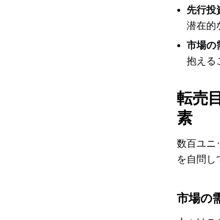
先行投
潜在的
市場の
抱える
転売
素
数百ユニ
を自問し
市場の