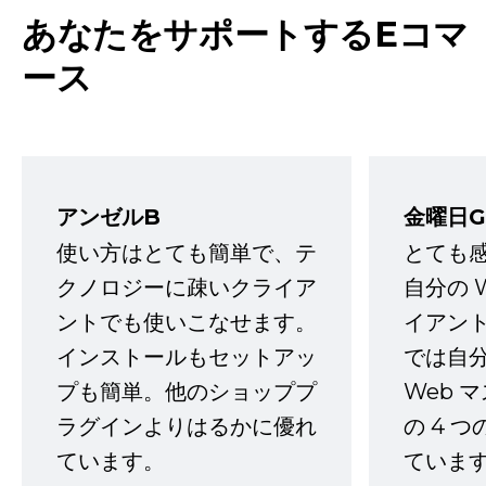
あなたをサポートするEコマ
ース
アンゼルB
金曜日G
使い方はとても簡単で、テ
とても
クノロジーに疎いクライア
自分の 
ントでも使いこなせます。
イアン
インストールもセットアッ
では自
プも簡単。他のショッププ
Web 
ラグインよりはるかに優れ
の 4 
ています。
ていま