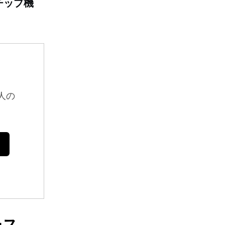
チップ機
人の
ース