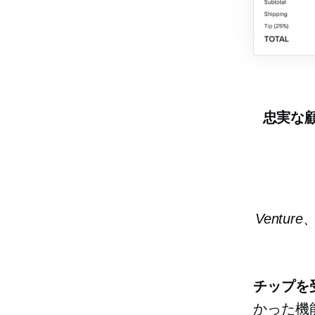
忠実な
Ventur
チップを
かった機