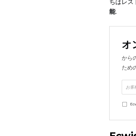
ちはレス
能
.
オ
から
ため
E
Ecw