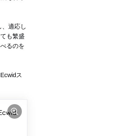
し、適応し
くても繁盛
食べるのを
widス