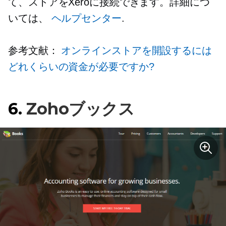
て、ストアをXeroに接続できます。詳細につ
いては、
ヘルプセンター
.
参考文献：
オンラインストアを開設するには
どれくらいの資金が必要ですか?
6.
Zohoブックス