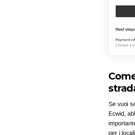
Come 
strad
Se vuoi sa
Ecwid, a
importante
per i local