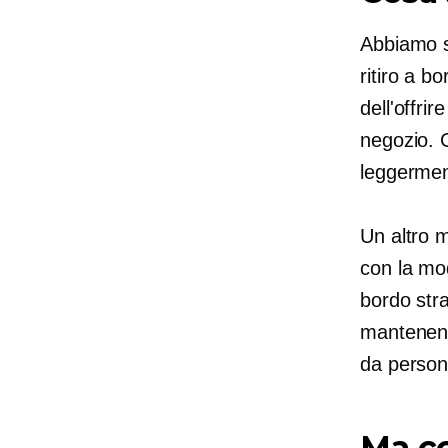
Abbiamo st
ritiro a b
dell'offrir
negozio. C
leggerment
Un altro 
con la mod
bordo str
mantenendo
da person
Ma co