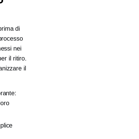
prima di
 processo
messi nei
r il ritiro.
nizzare il
orante:
loro
plice