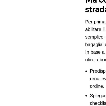
strad
Per prima
abilitare 
semplice: 
bagagliai d
In base a 
ritiro a b
Predispo
rendi ev
ordine.
Spiegare
checklis