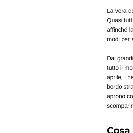
La vera 
Quasi tutt
affinché l
modi per a
Dai grand
tutto il mo
aprile, i 
bordo stra
aprono con
scomparir
Cosa 