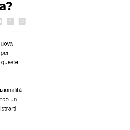
da?
 nuova
 per
e queste
ionalità
ando un
strarti