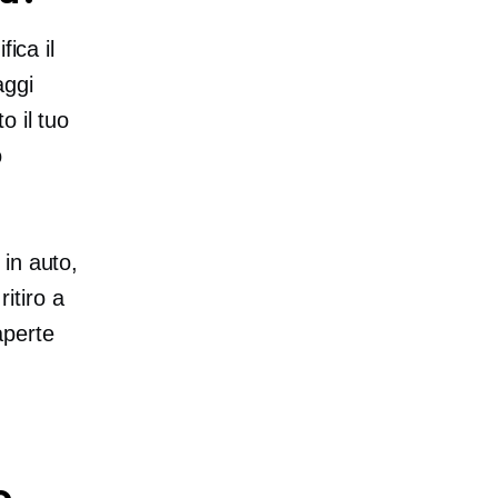
ica il
aggi
to il tuo
o
 in auto,
ritiro a
aperte
o