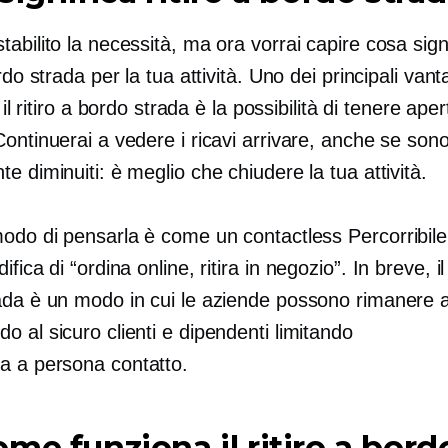
abilito la necessità, ma ora vorrai capire cosa signif
ordo strada per la tua attività. Uno dei principali vant
e il ritiro a bordo strada è la possibilità di tenere aper
ontinuerai a vedere i ricavi arrivare, anche se son
e diminuiti: è meglio che chiudere la tua attività.
modo di pensarla è come un contactless
Percorribile
ifica di “ordina online, ritira
in negozio”.
In breve, il 
ada è un modo in cui le aziende possono rimanere 
 al sicuro clienti e dipendenti limitando
a a persona
contatto.
me funziona il ritiro a bord