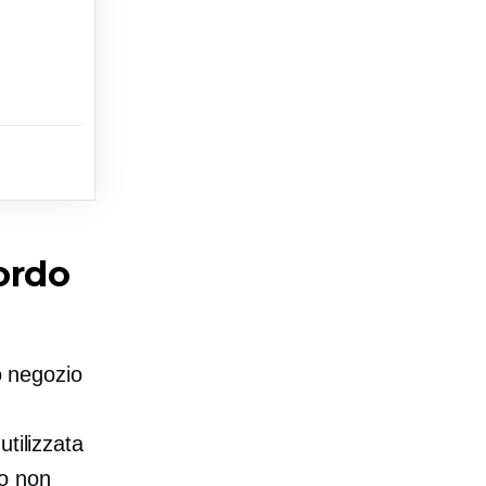
bordo
uo negozio
tilizzata
ro non