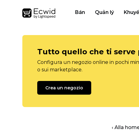
Bán
Quản lý
Khuyế
Tutto quello che ti serve
Configura un negozio online in pochi minu
o sui marketplace.
Crea un negozio
‹ Alla hom