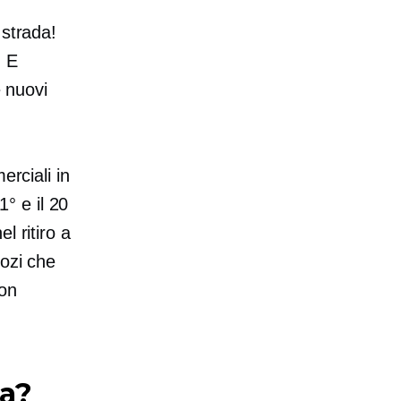
 strada!
. E
e nuovi
erciali in
1° e il 20
el ritiro a
gozi che
non
da?