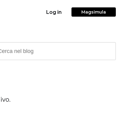
Log in
Magsimula
ivo.