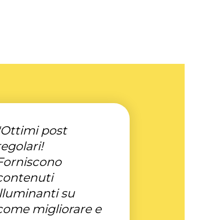
"Ottimi post
regolari!
Forniscono
contenuti
illuminanti su
come migliorare e