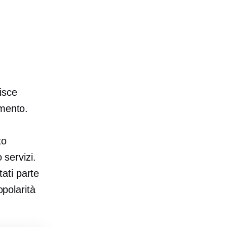
isce
amento.
to
 servizi.
ati parte
opolarità