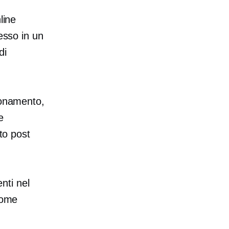
line
esso in un
di
bonamento,
e
sto post
nti nel
come