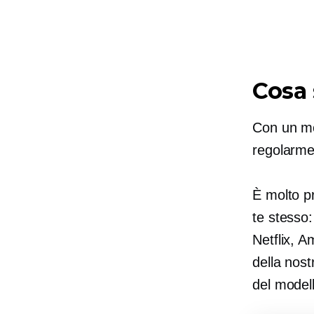
Cosa
Con un mo
regolarme
È molto p
te stesso: 
Netflix, 
della nost
del modell