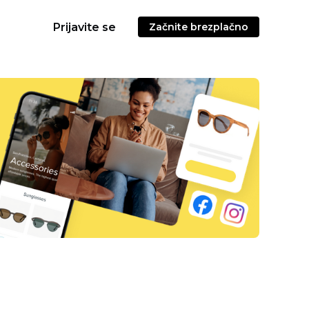
Prijavite se
Začnite brezplačno