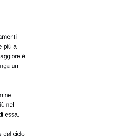
amenti
e più a
maggiore è
anga un
mine
iù nel
di essa.
 del ciclo