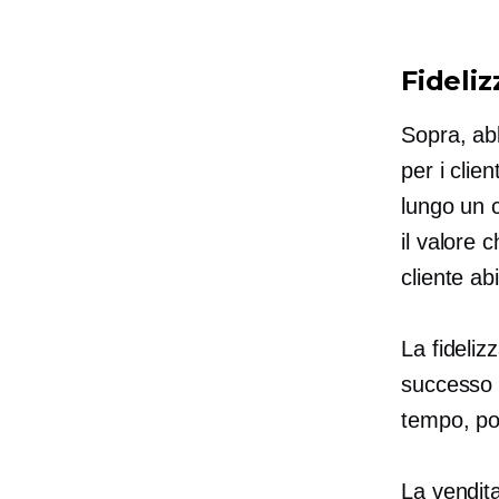
Fideliz
Sopra, ab
per i clie
lungo un 
il valore 
cliente ab
La fideliz
successo a
tempo, poi
La vendit