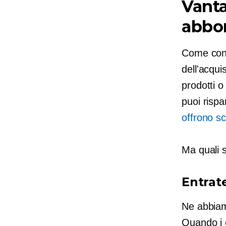
Vanta
abbo
Come cons
dell'acqu
prodotti o
puoi rispa
offrono sc
Ma quali 
Entrate
Ne abbiam
Quando i c