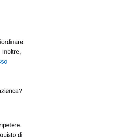
riordinare
 Inoltre,
sso
azienda?
ipetere.
quisto di