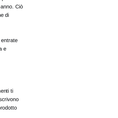
n anno. Ciò
ne di
 entrate
a e
nti ti
iscrivono
prodotto