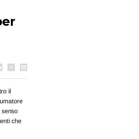
per
ro il
sumatore
a senso
enti che