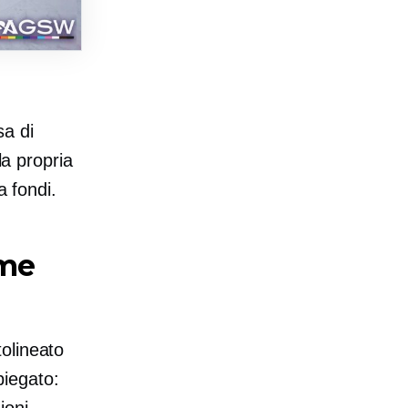
sa di
la propria
a fondi.
ome
olineato
piegato: