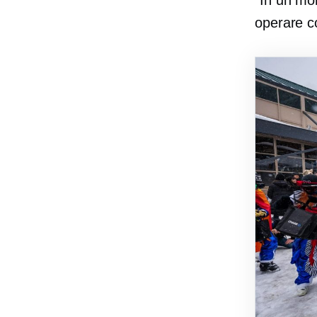
"In un mo
operare co