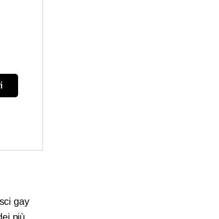
i
sci gay
ei più