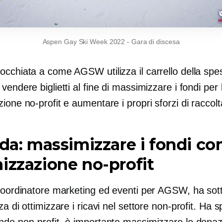
Aspen Gay Ski Week 2022
-
Gara di discesa
occhiata a come AGSW utilizza il carrello della spe
vendere biglietti al fine di massimizzare i fondi per 
ione no-profit e aumentare i propri sforzi di raccolt
ida: massimizzare i fondi c
izzazione no-profit
 coordinatore marketing ed eventi per AGSW, ha sott
za di ottimizzare i ricavi nel settore non-profit. Ha s