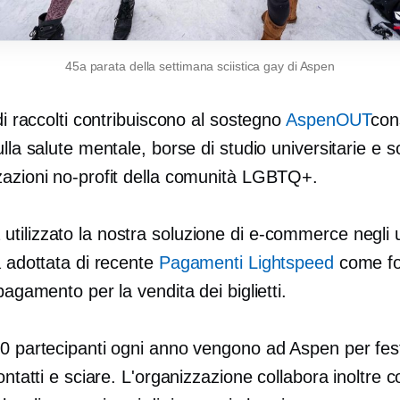
45a parata della settimana sciistica gay di Aspen
ndi raccolti contribuiscono al sostegno
AspenOUT
con
ulla salute mentale, borse di studio universitarie e 
zazioni no-profit della comunità LGBTQ+.
tilizzato la nostra soluzione di e-commerce negli u
a adottata di recente
Pagamenti Lightspeed
come for
 pagamento per la vendita dei biglietti.
50 partecipanti ogni anno vengono ad Aspen per fes
contatti e sciare. L'organizzazione collabora inoltre c