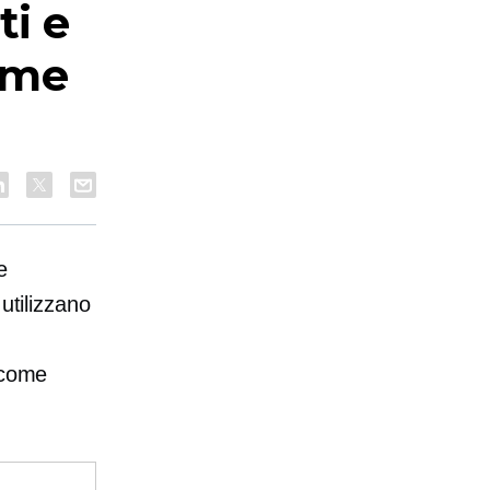
ti e
ome
e
utilizzano
 come