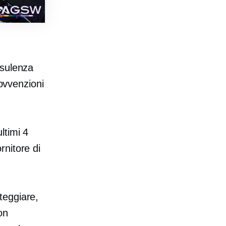
sulenza
sovvenzioni
ltimi 4
nitore di
teggiare,
on