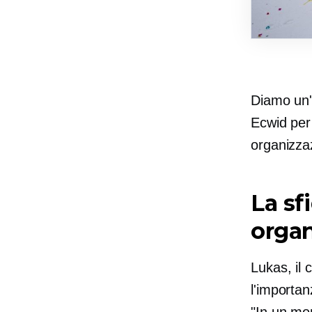
Diamo un'
Ecwid per 
organizzaz
La sf
organ
Lukas, il
l'importan