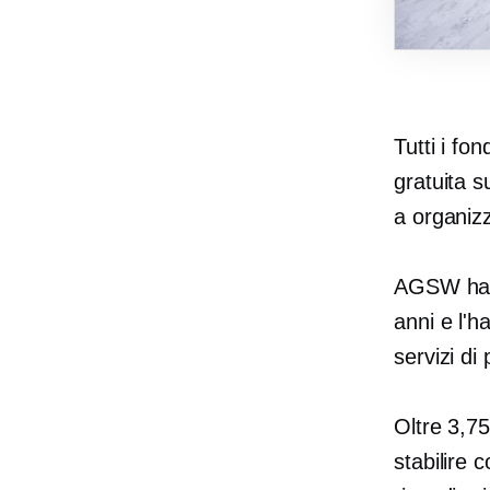
Tutti i fo
gratuita s
a organiz
AGSW ha u
anni e l'h
servizi di
Oltre 3,7
stabilire 