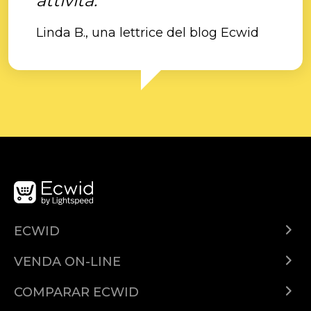
attività."
Linda B., una lettrice del blog Ecwid
ECWID
Ecwid.com
VENDA ON-LINE
Planos e preços
Venda em qualquer lugar
Central de ajuda
COMPARAR ECWID
Venda no Facebook
Ecwid vs. Shopify