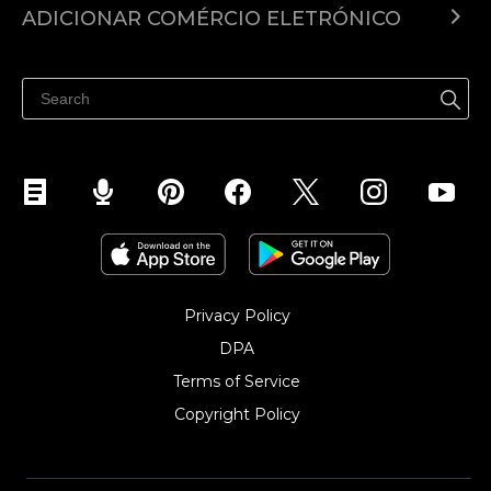
Venda no Instagram
ADICIONAR COMÉRCIO ELETRÓNICO
Ecwid vs. Woocommerce
Ecwid para WordPress
Venda no Google
Ecwid para Squarespace
Ecwid para Wix
Ecwid para Joomla
Ecwid para Weebly
Privacy Policy
DPA
Terms of Service
Copyright Policy‎