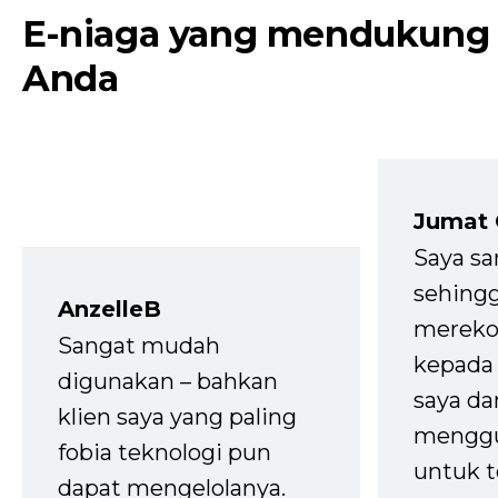
E-niaga yang mendukung
Anda
Jumat
Saya sa
sehingg
AnzelleB
mereko
Sangat mudah
kepada 
digunakan – bahkan
saya da
klien saya yang paling
mengg
fobia teknologi pun
untuk t
dapat mengelolanya.