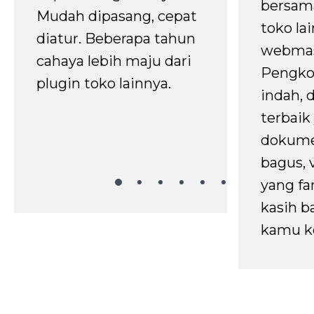
bersam
Mudah dipasang, cepat
toko la
diatur. Beberapa tahun
webmas
cahaya lebih maju dari
Pengko
plugin toko lainnya.
indah,
terbaik 
dokume
bagus, 
yang fa
kasih b
kamu k