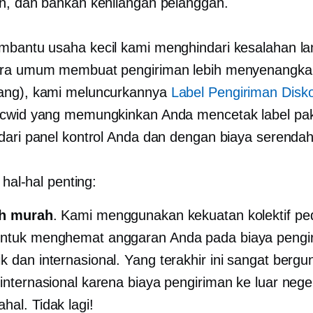
n, dan bahkan kehilangan pelanggan.
bantu usaha kecil kami menghindari kesalahan lan
ara umum membuat pengiriman lebih menyenangka
ang), kami meluncurkannya
Label Pengiriman Disk
cwid yang memungkinkan Anda mencetak label pa
dari panel kontrol Anda dan dengan biaya serenda
i hal-hal penting:
ih murah
. Kami menggunakan kekuatan kolektif p
untuk menghemat anggaran Anda pada biaya pengi
k dan internasional. Yang terakhir ini sangat bergu
 internasional karena biaya pengiriman ke luar neger
hal. Tidak lagi!