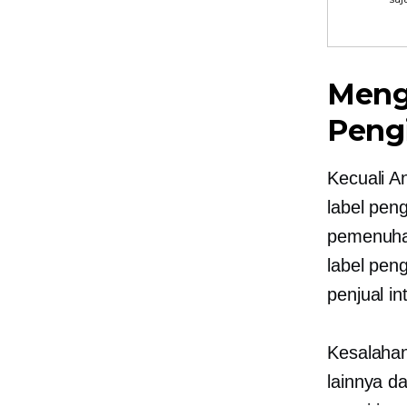
Meng
Peng
Kecuali A
label pen
pemenuhan
label pen
penjual in
Kesalahan
lainnya d