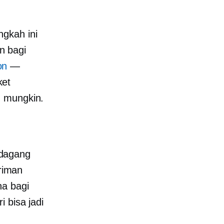
gkah ini
n bagi
on
—
ket
h mungkin.
edagang
riman
na bagi
i bisa jadi