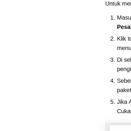
Untuk men
Masuk
Pesa
Klik 
menuj
Di se
pengi
Sebel
paket
Jika 
Cukai