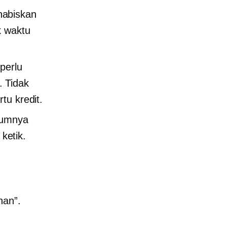
habiskan
k waktu
perlu
 Tidak
tu kredit.
elumnya
ketik.
nan”.