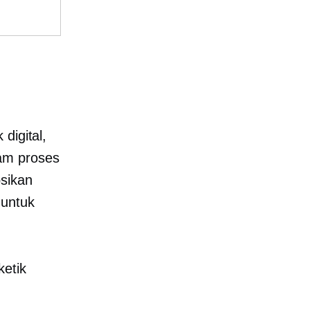
digital,
am proses
sikan
 untuk
ketik