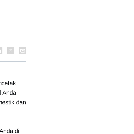
ncetak
d Anda
estik dan
 Anda di