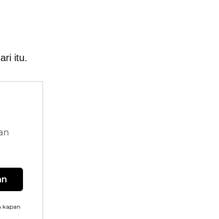
ri itu.
dan
an
n kapan