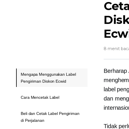
Cet
Dis
Ecw
8 menit bac
Berharap
Mengapa Menggunakan Label
menghema
Pengiriman Diskon Ecwid
label pen
Cara Mencetak Label
dan mengh
internasi
Beli dan Cetak Label Pengiriman
di Perjalanan
Tidak per