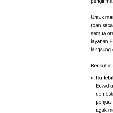
pengirima
Untuk mem
(dan sec
semua or
layanan E
langsung 
Berikut in
Itu leb
Ecwid 
domesti
penjual
agak ma