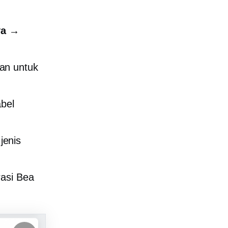
ya →
nan untuk
abel
jenis
rasi Bea