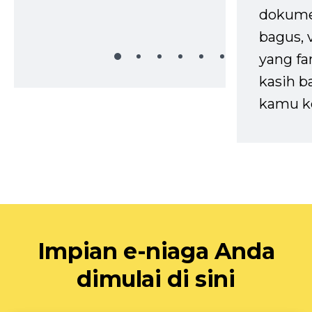
dokume
bagus, 
yang fa
kasih b
kamu k
Impian e-niaga Anda
dimulai di sini