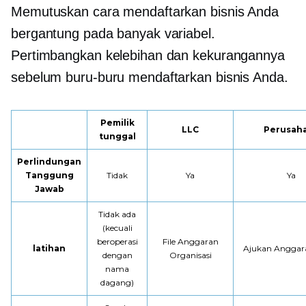
Memutuskan cara mendaftarkan bisnis Anda
bergantung pada banyak variabel.
Pertimbangkan kelebihan dan kekurangannya
sebelum buru-buru mendaftarkan bisnis Anda.
Pemilik
LLC
Perusah
tunggal
Perlindungan
Tanggung
Tidak
Ya
Ya
Jawab
Tidak ada
(kecuali
beroperasi
File Anggaran
latihan
Ajukan Anggar
dengan
Organisasi
nama
dagang)