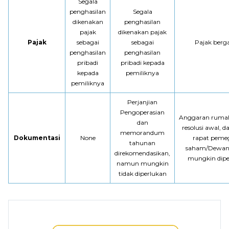
Segala
penghasilan
Segala
dikenakan
penghasilan
pajak
dikenakan pajak
Pajak
sebagai
sebagai
Pajak berg
penghasilan
penghasilan
pribadi
pribadi kepada
kepada
pemiliknya
pemiliknya
Perjanjian
Pengoperasian
Anggaran rumah
dan
resolusi awal, d
memorandum
Dokumentasi
None
rapat peme
tahunan
saham/Dewan 
direkomendasikan,
mungkin dipe
namun mungkin
tidak diperlukan