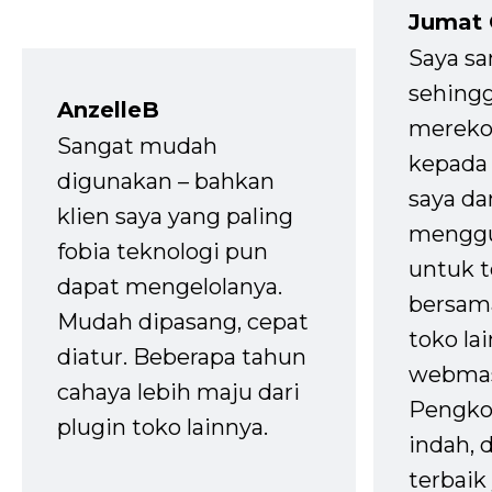
Jumat
Saya sa
sehingg
AnzelleB
mereko
Sangat mudah
kepada 
digunakan – bahkan
saya da
klien saya yang paling
mengg
fobia teknologi pun
untuk t
dapat mengelolanya.
bersam
Mudah dipasang, cepat
toko la
diatur. Beberapa tahun
webmas
cahaya lebih maju dari
Pengko
plugin toko lainnya.
indah,
terbaik 