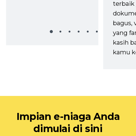
terbaik 
dokume
bagus, 
yang fa
kasih b
kamu k
Impian e-niaga Anda
dimulai di sini