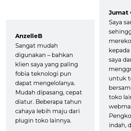
Jumat
Saya sa
sehingg
AnzelleB
mereko
Sangat mudah
kepada 
digunakan – bahkan
saya da
klien saya yang paling
mengg
fobia teknologi pun
untuk t
dapat mengelolanya.
bersam
Mudah dipasang, cepat
toko la
diatur. Beberapa tahun
webmas
cahaya lebih maju dari
Pengko
plugin toko lainnya.
indah,