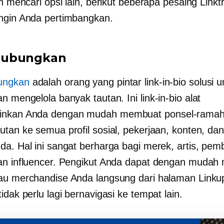
in mencari opsi lain, berikut beberapa pesaing Link
ngin Anda pertimbangkan.
ubungkan
ungkan
adalah orang yang pintar
link-in-bio
solusi u
an mengelola banyak tautan. Ini
link-in-bio
alat
nkan Anda dengan mudah membuat
ponsel-rama
utan ke semua profil sosial, pekerjaan, konten, da
da. Hal ini sangat berharga bagi merek, artis, pem
an influencer. Pengikut Anda dapat dengan mudah
au merchandise Anda langsung dari halaman Linku
idak perlu lagi bernavigasi ke tempat lain.