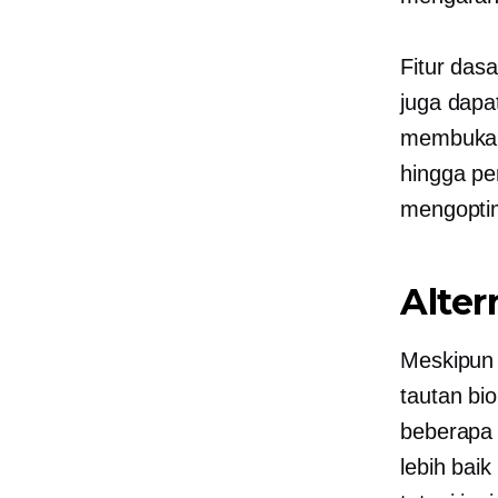
Fitur das
juga dapa
membuka f
hingga pen
mengopti
Alter
Meskipun
tautan bio
beberapa 
lebih baik