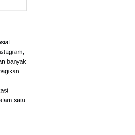
sial
nstagram,
kan banyak
bagikan
asi
alam satu