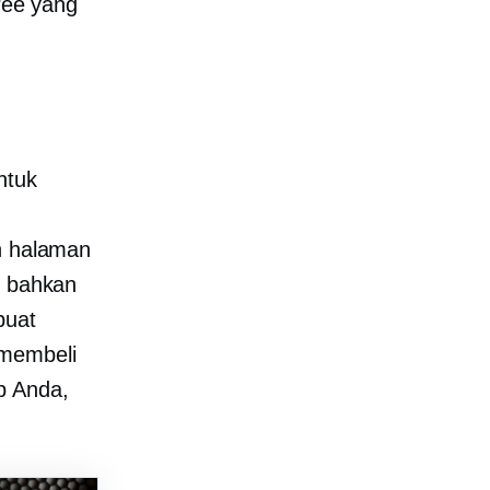
tree yang
ntuk
h
halaman
n bahkan
buat
 membeli
p Anda,