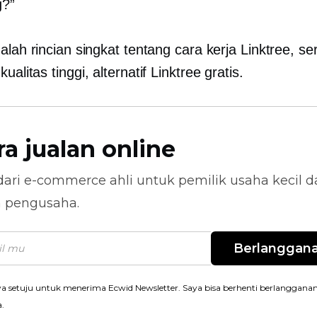
g?”
alah rincian singkat tentang cara kerja Linktree, se
a
kualitas tinggi,
alternatif Linktree gratis.
ra jualan online
dari
e-commerce
ahli untuk pemilik usaha kecil 
n pengusaha.
Berlanggan
a setuju untuk menerima Ecwid Newsletter. Saya bisa berhenti berlanggana
a.