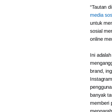
“Tautan d
media sosi
untuk men
sosial me
online mer
Ini adala
mengangg
brand, in
Instagram
pengguna
banyak ta
memberi p
mengarahk