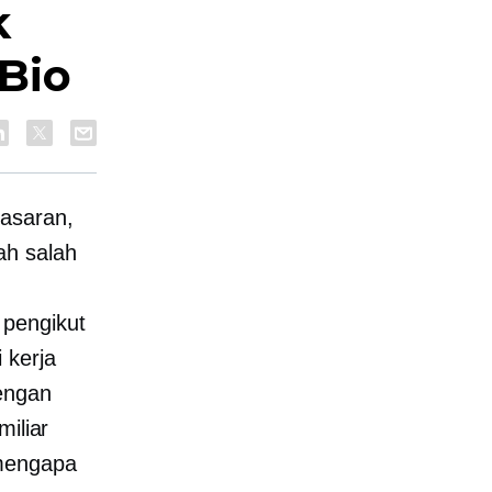
k
Bio
asaran,
lah salah
 pengikut
 kerja
engan
miliar
 mengapa