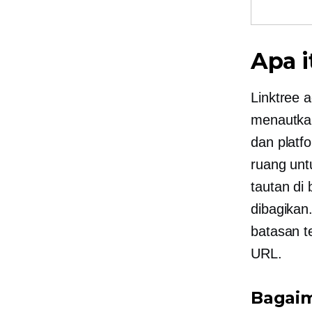
Apa i
Linktree 
menautka
dan platf
ruang un
tautan di
dibagikan
batasan t
URL.
Bagaim