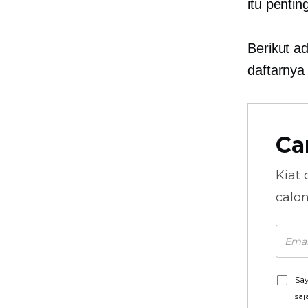
itu pentin
Berikut ad
daftarny
Ca
Kiat 
calo
Say
saj