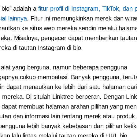
i bio” adalah a
fitur profil di Instagram, TikTok, dan 
al lainnya
. Fitur ini memungkinkan merek dan wi
autkan ke situs web mereka sendiri melalui halam
reka. Misalnya, pengecer dapat memberikan tautan
eka di tautan Instagram di bio.
h alat yang berguna, namun beberapa pengguna
apnya cukup membatasi. Banyak pengguna, teru
gin dapat menautkan ke lebih dari satu halaman dar
 mereka. Di situlah Linktree berperan. Dengan Link
 dapat membuat halaman arahan pilihan yang me
utan dan informasi lain tentang merek atau produk 
engguna lebih banyak kebebasan dan pilihan ketik
an lalu lintas melalui tautan mereka di URL bio.