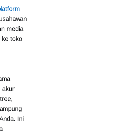
platform
rausahawan
an media
 ke toko
tama
i akun
tree,
nampung
Anda. Ini
a