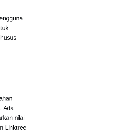
 pengguna
tuk
khusus
rahan
a. Ada
rkan nilai
n Linktree