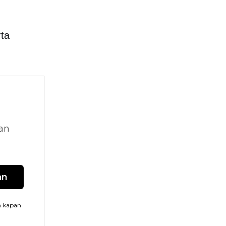
rta
dan
an
n kapan