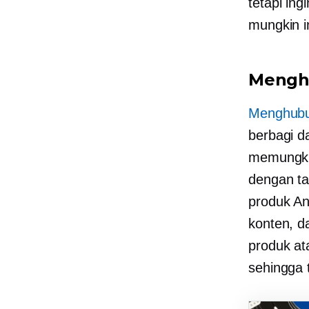
tetapi ing
mungkin i
Mengh
Menghub
berbagi d
memungki
dengan ta
produk An
konten, d
produk at
sehingga t