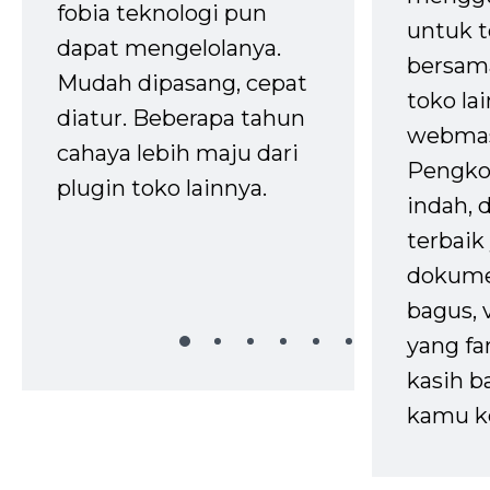
fobia teknologi pun
untuk t
dapat mengelolanya.
bersam
Mudah dipasang, cepat
toko la
diatur. Beberapa tahun
webmas
cahaya lebih maju dari
Pengko
plugin toko lainnya.
indah,
terbaik 
dokume
bagus, 
yang fa
kasih b
kamu k