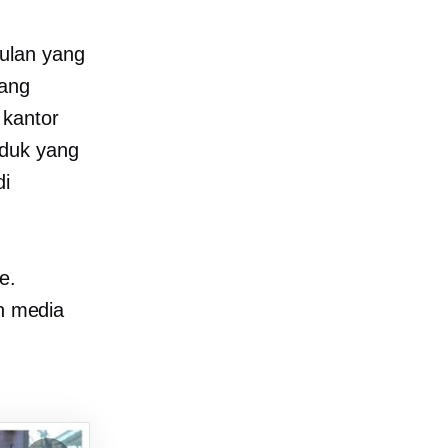
ulan yang
tang
 kantor
oduk yang
di
e.
n media