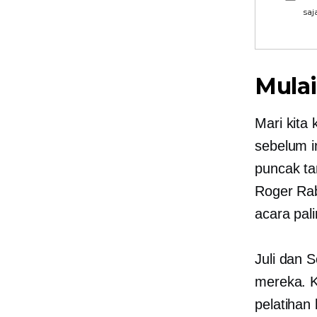
saj
Mulai
Mari kita
sebelum i
puncak ta
Roger Rab
acara pal
Juli dan 
mereka. K
pelatihan