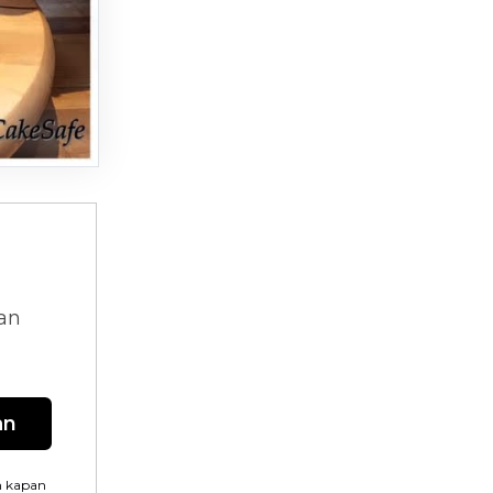
dan
an
n kapan