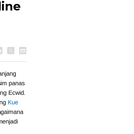
line
anjang
sim panas
ang Ecwid.
ang
Kue
agaimana
menjadi