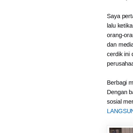
Saya pert
lalu keti
orang-ora
dan media
cerdik in
perusahaa
Berbagi m
Dengan b
sosial me
LANGSU