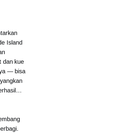
ntarkan
de Island
an
t dan kue
ya — bisa
ayangkan
erhasil…
kembang
erbagi.