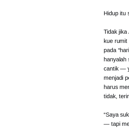
Hidup itu
Tidak jik
kue rumit
pada “har
hanyalah 
cantik —
menjadi p
harus mem
tidak, ter
“Saya suk
— tapi me