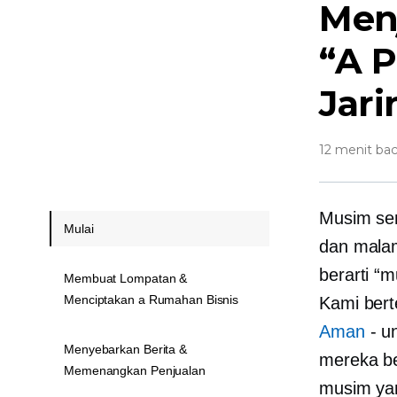
Men
“A P
Jari
12 menit ba
Musim sem
Mulai
dan mala
berarti “
Membuat Lompatan &
Menciptakan a Rumahan Bisnis
Kami bert
Aman
-
un
Menyebarkan Berita &
mereka be
Memenangkan Penjualan
musim yan