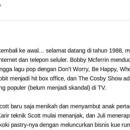
a.
 kembali ke awal… selamat datang di tahun 1988, 
nternet dan telepon seluler. Bobby Mcferrin mendu
ngga lagu pop dengan Don't Worry, Be Happy, W
bit menjadi hit box office, dan The Cosby Show ad
ing populer (belum menjadi skandal) di TV.
Scott baru saja menikah dan menyambut anak pert
arir teknik Scott mulai menanjak, dan Juli menera
 koki pastry-nya dengan meluncurkan bisnis kue r