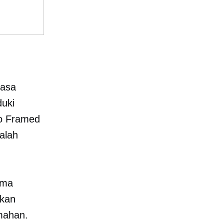
masa
duki
ho Framed
alah
ama
pkan
umahan.