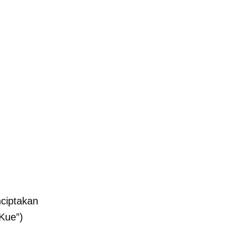
nciptakan
Kue”)