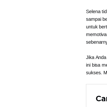
Selena ti
sampai be
untuk ber
memotivas
sebenarn
Jika Anda 
ini bisa 
sukses. 
Ca