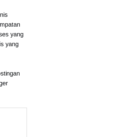
nis
empatan
ses yang
is yang
ostingan
ger