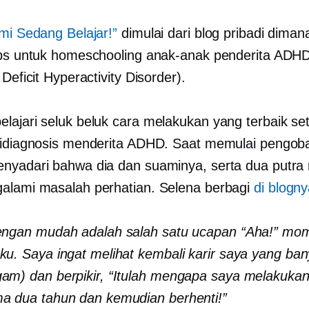
ami Sedang Belajar!”
dimulai dari blog pribadi diman
ips untuk homeschooling anak-anak penderita ADH
 Deficit Hyperactivity Disorder).
lajari seluk beluk cara melakukan yang terbaik se
didiagnosis menderita ADHD. Saat memulai pengob
nyadari bahwa dia dan suaminya, serta dua putra
alami masalah perhatian. Selena berbagi
di blogn
dengan mudah adalah salah satu ucapan “Aha!” mo
ku. Saya ingat melihat kembali karir saya yang ba
am) dan berpikir, “Itulah mengapa saya melakuka
a dua tahun dan kemudian berhenti!”