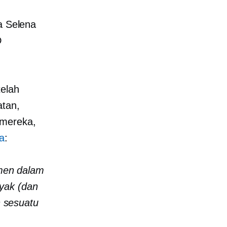
a Selena
D
telah
atan,
 mereka,
ya
:
men dalam
nyak (dan
n sesuatu