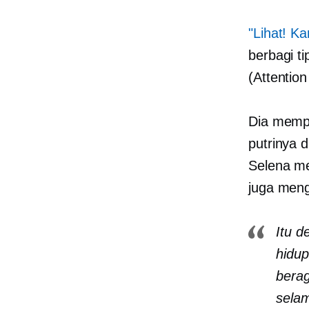
"Lihat! K
berbagi t
(Attention
Dia mempe
putrinya 
Selena me
juga meng
Itu 
hidup
berag
selam