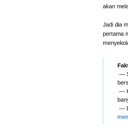
akan mela
Jadi dia 
pertama 
menyekol
Fak
— S
bers
— H
ban
— D
mem