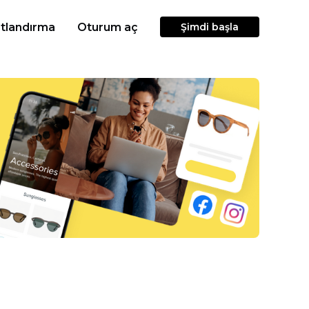
atlandırma
Oturum aç
Şimdi başla