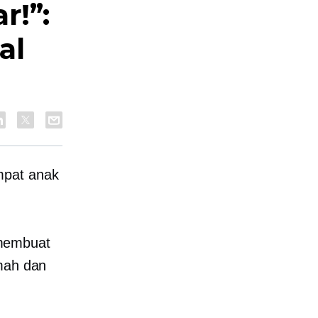
r!”:
al
mpat anak
 membuat
umah dan