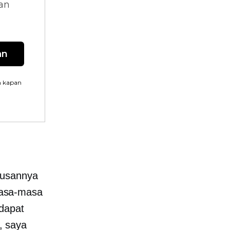
dan
an
n kapan
lusannya
asa-masa
ndapat
, saya