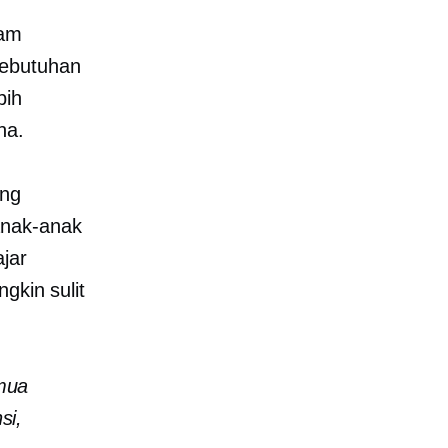
lam
kebutuhan
bih
na.
ing
anak-anak
jar
gkin sulit
emua
si,