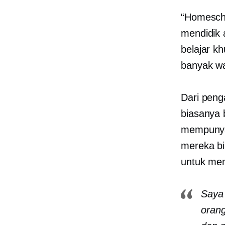
“Homescho
mendidik 
belajar kh
banyak wa
Dari peng
biasanya 
mempunyai
mereka bis
untuk men
Saya 
orang