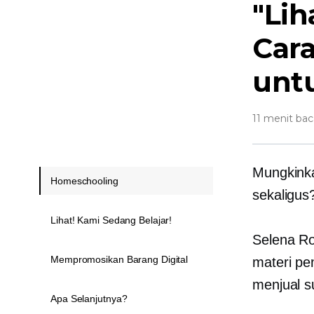
"Lih
Cara
unt
11 menit bac
Mungkinka
Homeschooling
sekaligus
Lihat! Kami Sedang Belajar!
Selena R
Mempromosikan Barang Digital
materi pe
menjual s
Apa Selanjutnya?