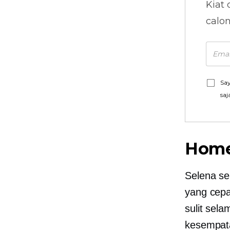
Kiat 
calo
Say
saj
Home
Selena se
yang cepa
sulit sel
kesempat