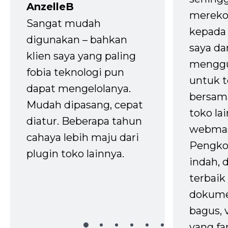
AnzelleB
mereko
Sangat mudah
kepada 
digunakan – bahkan
saya da
klien saya yang paling
mengg
fobia teknologi pun
untuk t
dapat mengelolanya.
bersam
Mudah dipasang, cepat
toko la
diatur. Beberapa tahun
webmas
cahaya lebih maju dari
Pengko
plugin toko lainnya.
indah,
terbaik 
dokume
bagus, 
yang fa