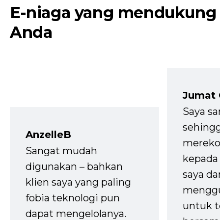
E-niaga yang mendukung
Anda
Jumat
Saya sa
sehingg
AnzelleB
mereko
Sangat mudah
kepada 
digunakan – bahkan
saya da
klien saya yang paling
mengg
fobia teknologi pun
untuk t
dapat mengelolanya.