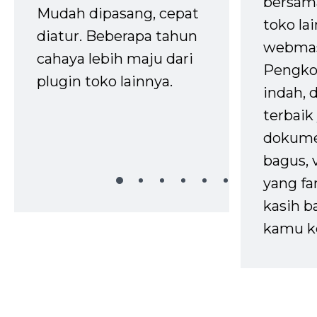
bersam
Mudah dipasang, cepat
toko la
diatur. Beberapa tahun
webmas
cahaya lebih maju dari
Pengko
plugin toko lainnya.
indah,
terbaik 
dokume
bagus, 
yang fa
kasih b
kamu k