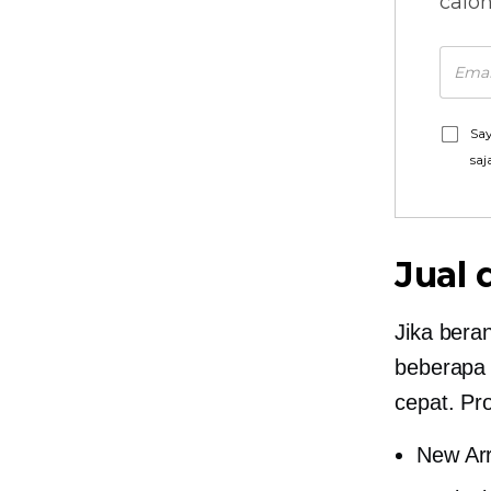
calo
Say
saj
Jual 
Jika bera
beberapa 
cepat. Pr
New Arr