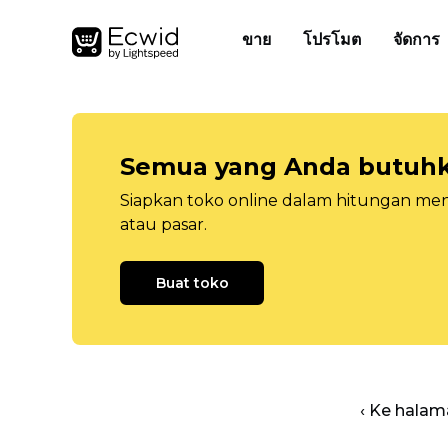
ขาย
โปรโมต
จัดการ
Semua yang Anda butuhka
Siapkan toko online dalam hitungan menit
atau pasar.
Buat toko
‹ Ke halam