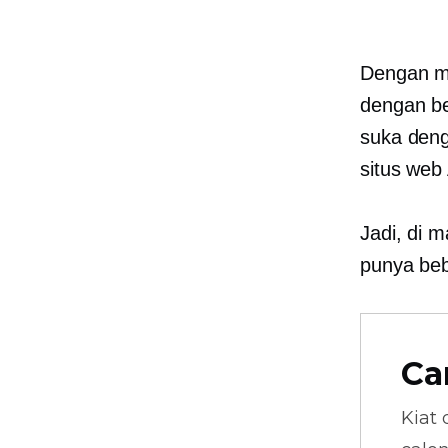
Dengan me
dengan be
suka deng
situs web
Jadi, di 
punya beb
Ca
Kiat 