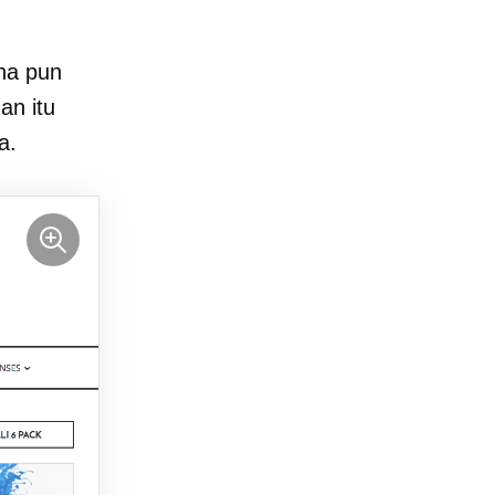
ana pun
an itu
a.