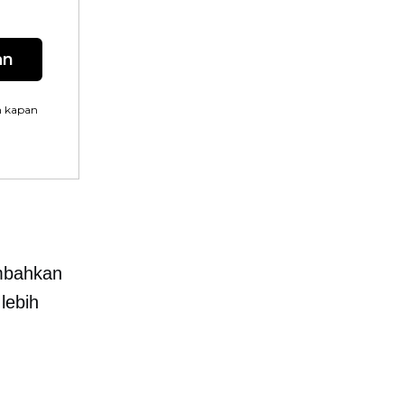
an
n kapan
ambahkan
lebih