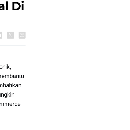
al Di
onik,
 membantu
ambahkan
ungkin
ommerce