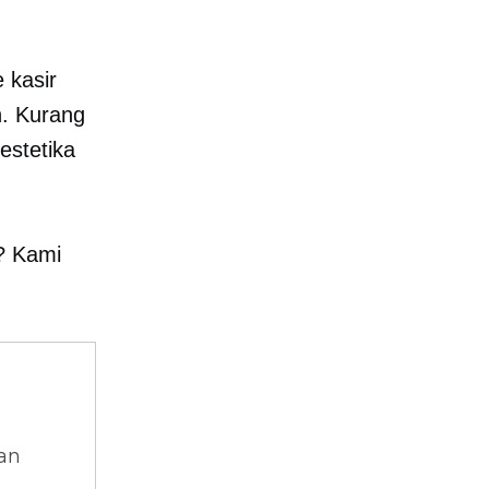
 kasir
n. Kurang
estetika
? Kami
dan