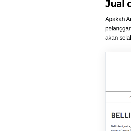
Jual 
Apakah An
pelanggan
akan sela