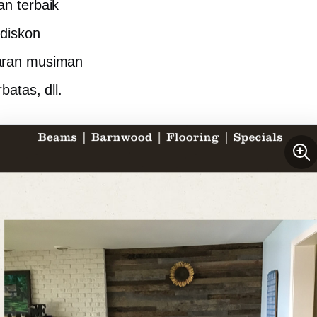
an terbaik
diskon
ran musiman
rbatas, dll.