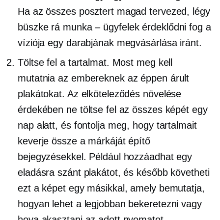
Ha az összes posztert magad tervezed, légy
büszke rá
munka – ügyfelek
érdeklődni fog a
víziója egy darabjának megvásárlása iránt.
Töltse fel a tartalmat. Most meg kell
mutatnia az embereknek az éppen árult
plakátokat. Az elköteleződés növelése
érdekében ne töltse fel az összes képét egy
nap alatt, és fontolja meg, hogy tartalmait
keverje össze a márkáját építő
bejegyzésekkel. Például hozzáadhat egy
eladásra szánt plakátot, és később követheti
ezt a képet egy másikkal, amely bemutatja,
hogyan lehet a legjobban bekeretezni vagy
hova akasztani az adott nyomatot.