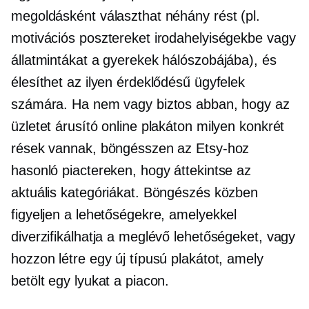
megoldásként választhat néhány rést (pl.
motivációs posztereket irodahelyiségekbe vagy
állatmintákat a gyerekek hálószobájába), és
élesíthet az ilyen érdeklődésű ügyfelek
számára. Ha nem vagy biztos abban, hogy az
üzletet árusító online plakáton milyen konkrét
rések vannak, böngésszen az Etsy-hoz
hasonló piactereken, hogy áttekintse az
aktuális kategóriákat. Böngészés közben
figyeljen a lehetőségekre, amelyekkel
diverzifikálhatja a meglévő lehetőségeket, vagy
hozzon létre egy új típusú plakátot, amely
betölt egy lyukat a piacon.