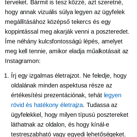
terveket. Bármit is tesz közzé, azt szeretné,
hogy annak vizuális súlya legyen az ügyfelek
megállításához
középső tekercs
és egy
koppintással meg akarják venni a poszteredet.
Íme néhány kulcsfontosságú lépés, amelyet
meg kell tennie, amikor eladja műalkotásait az
Instagramon:
Írj egy izgalmas életrajzot. Ne feledje, hogy
oldalának minden aspektusa része az
értékesítési prezentációnak, tehát
legyen
rövid és hatékony életrajza
. Tudassa az
ügyfelekkel, hogy milyen típusú posztereket
láthatnak az oldalon, és hogy kínál-e
testreszabható vagy egyedi lehetőségeket.