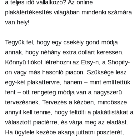
a
teljes idő
vállalkozó? Az online
plakátértékesítés világában mindenki számára
van hely!
Tegyük fel, hogy egy
csekély gond
módja
annak, hogy néhány extra dollárt keressen.
Könnyű fiókot létrehozni az Etsy-n, a Shopify-
on vagy más hasonló piacon. Szüksége lesz
egy-két plakáttervre,
hanem – mint
említettük
fent – ​​ott
rengeteg módja van a nagyszerű
tervezésnek. Tervezés a kézben, mindössze
annyit kell tennie, hogy feltölti a plakátlistákat a
választott piactérre, és várja meg az eladást.
Ha ügyfele kezébe akarja juttatni poszterét,