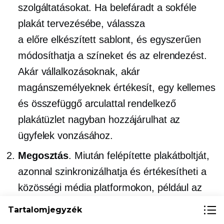
szolgáltatásokat. Ha belefáradt a sokféle
plakát tervezésébe, válassza
a
előre elkészített
sablont, és egyszerűen
módosíthatja a színeket és az elrendezést.
Akár vállalkozásoknak, akár
magánszemélyeknek értékesít, egy kellemes
és összefüggő arculattal rendelkező
plakátüzlet nagyban hozzájárulhat az
ügyfelek vonzásához.
Megosztás
. Miután felépítette plakátboltját,
azonnal szinkronizálhatja és értékesítheti a
közösségi média platformokon, például az
Instagramon és a Facebookon. Amikor
Tartalomjegyzék
összekapcsolja üzletét egy Instagram-