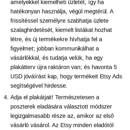
amelyekkel kiemelheti üzletét, így ha
hatékonyan használja, végül megtérül. A
frissítéssel személyre szabhatja üzlete
szalaghirdetését, kiemelt listákat hozhat
létre, és új termékekre hívhatja fel a
figyelmet; jobban kommunikálhat a
vásárlókkal, és tudatja velük, ha egy
plakátterv újra raktáron van; és havonta 5
USD jóváírást kap, hogy termékeit Etsy Ads
segítségével hirdesse.
Adja el plakátjait! Természetesen a
poszterek eladására választott módszer
legizgalmasabb része az, amikor az első
vásárló vásárol. Az Etsy minden eladótól