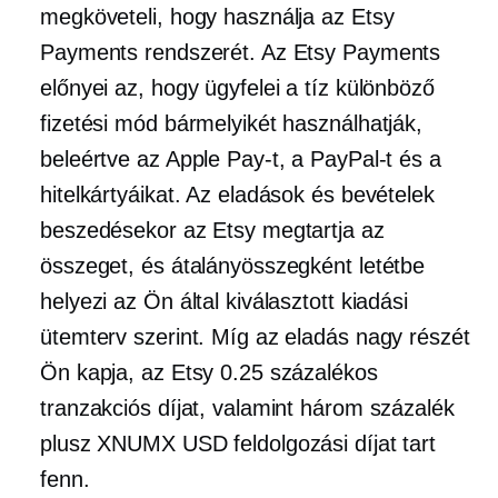
megköveteli, hogy használja az Etsy
Payments rendszerét. Az Etsy Payments
előnyei az, hogy ügyfelei a tíz különböző
fizetési mód bármelyikét használhatják,
beleértve az Apple Pay-t, a PayPal-t és a
hitelkártyáikat. Az eladások és bevételek
beszedésekor az Etsy megtartja az
összeget, és átalányösszegként letétbe
helyezi az Ön által kiválasztott kiadási
ütemterv szerint. Míg az eladás nagy részét
Ön kapja, az Etsy 0.25 százalékos
tranzakciós díjat, valamint három százalék
plusz XNUMX USD feldolgozási díjat tart
fenn.