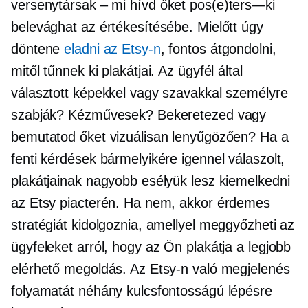
versenytársak – mi
hívd őket
pos(e)ters—ki
belevághat az értékesítésébe. Mielőtt úgy
döntene
eladni az Etsy-n
, fontos átgondolni,
mitől tűnnek ki plakátjai. Az ügyfél által
választott képekkel vagy szavakkal személyre
szabják? Kézművesek? Bekeretezed vagy
bemutatod őket vizuálisan lenyűgözően? Ha a
fenti kérdések bármelyikére igennel válaszolt,
plakátjainak nagyobb esélyük lesz kiemelkedni
az Etsy piacterén. Ha nem, akkor érdemes
stratégiát kidolgoznia, amellyel meggyőzheti az
ügyfeleket arról, hogy az Ön plakátja a legjobb
elérhető megoldás. Az Etsy-n való megjelenés
folyamatát néhány kulcsfontosságú lépésre