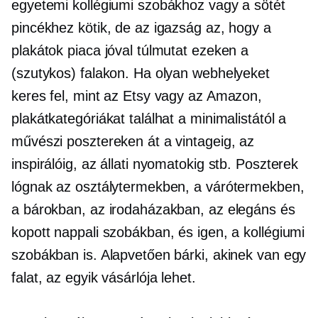
egyetemi kollégiumi szobákhoz vagy a sötét
pincékhez kötik, de az igazság az, hogy a
plakátok piaca jóval túlmutat ezeken a
(szutykos) falakon. Ha olyan webhelyeket
keres fel, mint az Etsy vagy az Amazon,
plakátkategóriákat találhat a minimalistától a
művészi posztereken át a vintageig, az
inspirálóig, az állati nyomatokig stb. Poszterek
lógnak az osztálytermekben, a várótermekben,
a bárokban, az irodaházakban, az elegáns és
kopott nappali szobákban, és igen, a kollégiumi
szobákban is. Alapvetően bárki, akinek van egy
falat, az egyik vásárlója lehet.