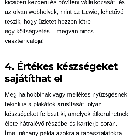
kicsiben kezdeni és bővíteni vállalkozását, és
az olyan webhelyek, mint az Ecwid, lehetővé
teszik, hogy üzletet hozzon létre
egy
költségvetés – megvan
nincs
vesztenivalója!
4. Értékes készségeket
sajátíthat el
Még ha hobbinak vagy mellékes nyüzsgésnek
tekinti is a plakátok árusítását, olyan
készségeket fejleszt ki, amelyek átkerülhetnek
élete hátralévő részébe és karrierje során.
Íme, néhány példa azokra a tapasztalatokra,