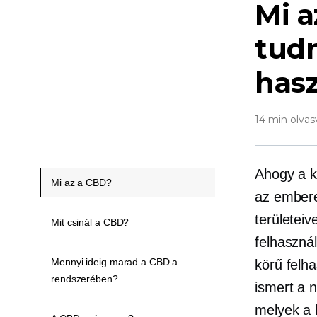
Mi a
tudn
hasz
14 min olvas
Ahogy a k
Mi az a CBD?
az embere
területei
Mit csinál a CBD?
felhaszná
Mennyi ideig marad a CBD a
körű felha
rendszerében?
ismert a 
melyek a 