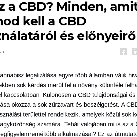
z a CBD? Minden, ami
od kell a CBD
nálatáról és előnyeirő
va
annabisz legalizálása egyre több államban válik hiv
kben sok kérdés merül fel a növény különféle felh
vel kapcsolatban. Különösen a CBD tulajdonságai és
lása okozza a sok zűrzavart és beszélgetést. A CB
sználási területtel rendelkezik, amelyek közül sok 
nagyközönség számára. Tehát valójában mi is az 
legfigyelemreméltóbb alkalmazásai? Ez az útmutat