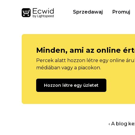
Sprzedawaj
Promuj
Minden, ami az online ér
Percek alatt hozzon létre egy online áru
médiában vagy a piacokon.
Hozzon létre egy üzletet
‹ A blog k