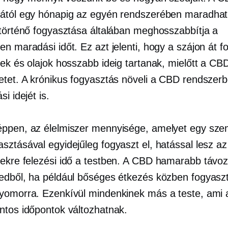
ától egy hónapig az egyén rendszerében maradha
 történő fogyasztása általában meghosszabbítja a
n maradási időt. Ez azt jelenti, hogy a szájon át f
rek és olajok hosszabb ideig tartanak, mielőtt a CB
etet. A krónikus fogyasztás növeli a CBD rendszerb
si idejét is.
ppen, az élelmiszer mennyisége, amelyet egy sze
sztásával egyidejűleg fogyaszt el, hatással lesz az
rekre
felezési idő
a testben. A CBD hamarabb távoz
edből, ha például bőséges étkezés közben fogyasz
yomorra. Ezenkívül mindenkinek más a teste, ami az
ntos időpontok változhatnak.