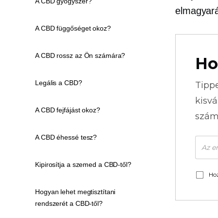
A CBD gyógyszer?
elmagyaráz
A CBD függőséget okoz?
A CBD rossz az Ön számára?
Ho
Legális a CBD?
Tipp
kisvá
A CBD fejfájást okoz?
szám
A CBD éhessé tesz?
Kipirosítja a szemed a CBD-től?
Hoz
Hogyan lehet megtisztítani
rendszerét a CBD-től?