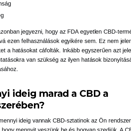
nság
ég
azonban jegyezni, hogy az FDA egyetlen CBD-term
óvá ezen felhasználások egyikére sem. Ez nem jelent
et a hatásokat cáfolták. Inkább egyszerűen azt jele
utatásokra van szükség az ilyen hatások bizonyítá
ásához.
yi ideig marad a CBD a
szerében?
mennyi ideig vannak CBD-sztatinok az Ön rendsze
g, hogy mennyit veszünk be és hogyan szedjük. A 