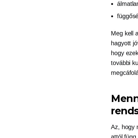
álmatla
függős
Meg kell 
hagyott j
hogy ezek
további k
megcáfol
Menn
rend
Az, hogy 
attól füg