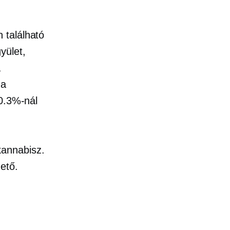
 található
yület,
a
 a
 0.3%-nál
kannabisz.
ető.