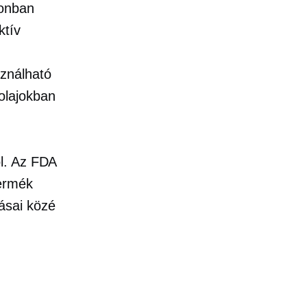
zonban
ktív
ználható
olajokban
l. Az FDA
ermék
ásai közé