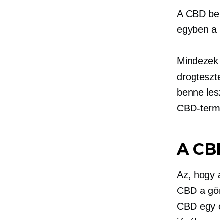
A CBD bel
egyben a l
Mindezek 
drogteszte
benne les
CBD-termé
A CB
Az, hogy 
CBD a gör
CBD egy o