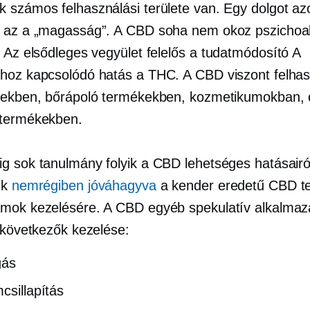
 számos felhasználási területe van. Egy dolgot a
 az a „magasság”. A CBD soha nem okoz pszichoa
. Az elsődleges vegyület felelős a
tudatmódosító
A
hoz kapcsolódó hatás a THC. A CBD viszont felhas
rekben, bőrápoló termékekben, kozmetikumokban, 
 termékekben.
g sok tanulmány folyik a CBD lehetséges hatásairó
ik
nemrégiben jóváhagyva
a
kender eredetű
CBD t
mok kezelésére. A CBD egyéb spekulatív alkalmaz
a következők kezelése:
gás
csillapítás