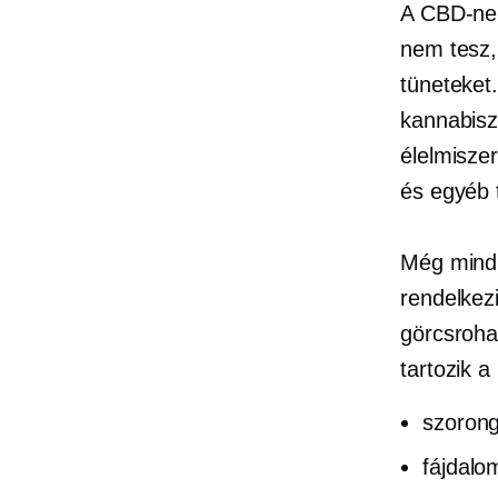
A CBD-nek
nem tesz,
tüneteket
kannabisz
élelmisze
és egyéb
Még mindi
rendelkez
görcsroha
tartozik 
szoron
fájdalom