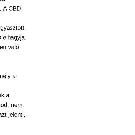
t. A CBD
ogyasztott
D elhagyja
en való
mély a
ik a
tod, nem
t jelenti,