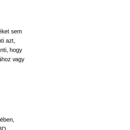
éket sem
i azt,
nti, hogy
sához vagy
rében,
CBD