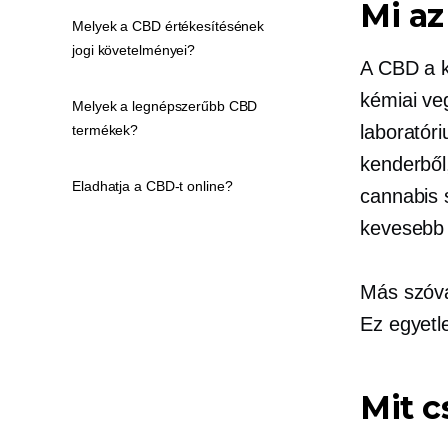
Mi az
Melyek a CBD értékesítésének
jogi követelményei?
A CBD a k
kémiai ve
Melyek a legnépszerűbb CBD
laboratór
termékek?
kenderből
Eladhatja a CBD-t online?
cannabis 
kevesebb 
Más szóva
Ez egyetl
Mit c