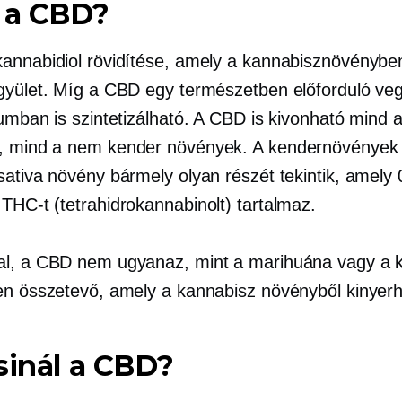
 a CBD?
annabidiol rövidítése, amely a kannabisznövényben
gyület. Míg a CBD egy természetben előforduló veg
iumban is szintetizálható. A CBD is kivonható mind 
, mind a
nem kender
növények. A kendernövények
sativa növény bármely olyan részét tekintik, amely
THC-t (tetrahidrokannabinolt) tartalmaz.
l, a CBD nem ugyanaz, mint a marihuána vagy a 
en összetevő, amely a kannabisz növényből kinyerh
sinál a CBD?