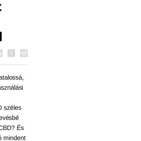
t
l
atalossá,
asználási
D széles
kevésbé
a CBD? És
ó mindent