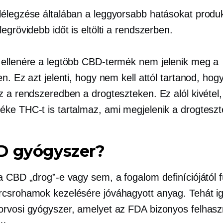
élegzése általában a leggyorsabb hatásokat produk
egrövidebb időt is eltölti a rendszerben.
ellenére a legtöbb CBD-termék nem jelenik meg a
n. Ez azt jelenti, hogy nem kell attól tartanod, ho
z a rendszeredben a drogteszteken. Ez alól kivétel,
ke THC-t is tartalmaz, ami megjelenik a drogteszt
D gyógyszer?
a CBD „drog”-e vagy sem, a fogalom definíciójától f
csrohamok kezelésére jóváhagyott anyag. Tehát ig
rvosi gyógyszer, amelyet az FDA bizonyos felhasz