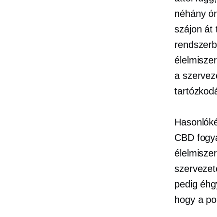
néhány ór
szájon át
rendszerbe
élelmisze
a szervez
tartózkodá
Hasonlóké
CBD fogya
élelmisze
szervezet
pedig éhg
hogy a po