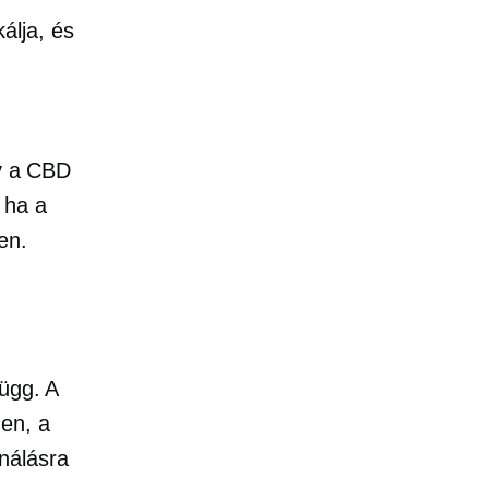
álja, és
gy a CBD
 ha a
en.
ügg. A
en, a
nálásra