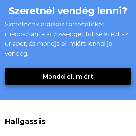
Szeretnél vendég lenni?
Szeretnénk érdekes történeteket
megosztani a közösséggel, töltse ki ezt az
űrlapot, és mondja el, miért lennél jó
vendég.
Mondd el, miért
Hallgass is