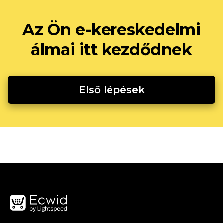
Az Ön e-kereskedelmi
álmai itt kezdődnek
Első lépések