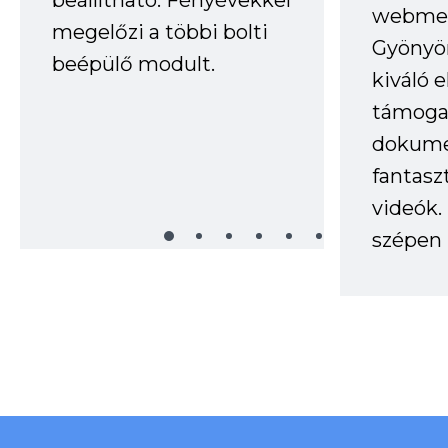
webmes
megelőzi a többi bolti
Gyönyör
beépülő modult.
kiváló 
támogat
dokume
fantasz
videók
szépen 