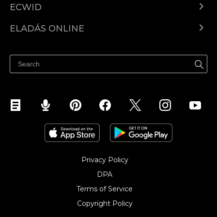
ECWID
Ecwid.com
ELADÁS ONLINE
Árkalkuláció
Eladni mindenhol
Súgó
Eladás a Facebookon
Eladás Instagramon
Privacy Policy
DPA
Terms of Service
Copyright Policy‎