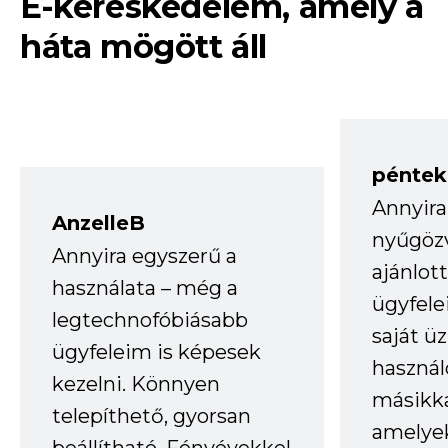
E-kereskedelem, amely a
háta mögött áll
péntek
Annyira
AnzelleB
nyűgöz
Annyira egyszerű a
ajánlo
használata – még a
ügyfele
legtechnofóbiásabb
saját ü
ügyfeleim is képesek
haszná
kezelni. Könnyen
másikka
telepíthető, gyorsan
amelye
beállítható. Fényévekkel