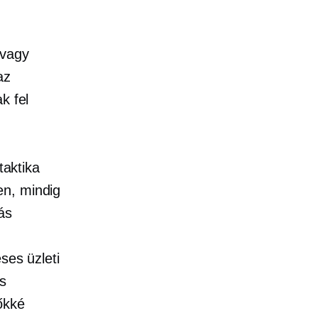
 vagy
az
k fel
taktika
en, mindig
ás
éses üzleti
s
őkké