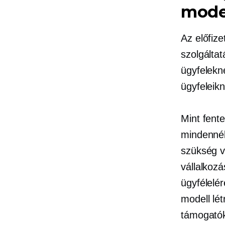
mode
Az előfiz
szolgálta
ügyfelekne
ügyfeleikn
Mint fente
mindennél
szükség v
vállalkozá
ügyfélelé
modell lé
támogatók