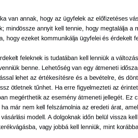
a van annak, hogy az ügyfelek az előfizetéses vás
k; mindössze annyit kell tennie, hogy megtalálja a 
, hogy ezeket kommunikálja ügyfelei és érdekelt fel
rdekelt feleknek is tudatában kell lenniük a változá
l venniük benne. Lehetőség van egy átmeneti idősza
ással lehet az értékesítésre és a bevételre, és dön
ossz ötletnek tűnhet. Ha erre figyelmezteti az érintet
ban megérthetik az esemény átmeneti jellegét. Ez 
, ha már nem kell felszámolnia az eredeti árat, ame
vásárlási modell. A dolgoknak időn belül vissza kell 
kerékvágásba, vagy jobbá kell lenniük, mint korább