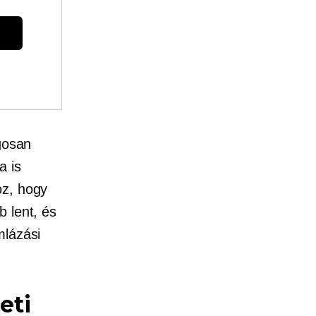
ágosan
a is
oz, hogy
 lent, és
mlázási
eti