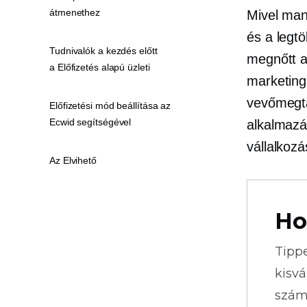
átmenethez
Mivel man
és a legtö
Tudnivalók a kezdés előtt
megnőtt a
a Előfizetés alapú üzleti
marketing
vevőmegta
Előfizetési mód beállítása az
Ecwid segítségével
alkalmazá
vállalkoz
Az Elvihető
Ho
Tipp
kisvá
szám