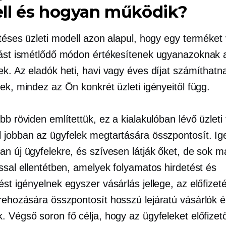
ll és hogyan működik?
etéses üzleti modell azon alapul, hogy egy terméket
tást ismétlődő módon értékesítenek ugyanazoknak 
k. Az eladók heti, havi vagy éves díjat számíthatna
ek, mindez az Ön konkrét üzleti igényeitől függ.
bb röviden említettük, ez a kialakulóban lévő üzleti 
 jobban az ügyfelek megtartására összpontosít. Ig
an új ügyfelekre, és szívesen látják őket, de sok m
ssal ellentétben, amelyek folyamatos hirdetést és
rést igényelnek
egyszer
vásárlás jellege, az előfizet
trehozására összpontosít
hosszú lejáratú
vásárlók é
. Végső soron fő célja, hogy az ügyfeleket előfizet