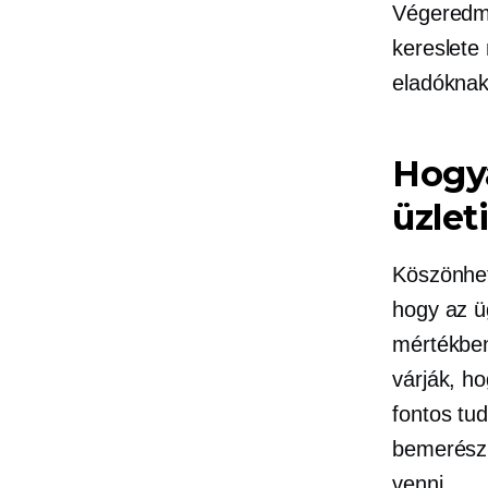
Végeredmé
kereslete 
eladókna
Hogya
üzlet
Köszönhet
hogy az ü
mértékben
várják, ho
fontos tu
bemerészk
venni.