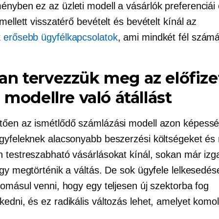
nyben ez az üzleti modell a vásárlók preferenciái
mellett visszatérő bevételt és bevételt kínál az
k
erősebb ügyfélkapcsolatok
, ami mindkét fél számá
n tervezzük meg az előfize
i modellre való átállást
ően az ismétlődő számlázási modell azon képess
gyfeleknek alacsonyabb beszerzési költségeket és
 testreszabható vásárlásokat kínál, sokan már izg
gy megtörténik a váltás. De sok ügyfele lelkesedése
domásul venni, hogy egy teljesen új szektorba fog
edni, és ez radikális változás lehet, amelyet komol