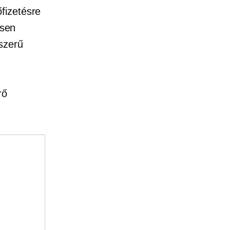
fizetésre
ősen
szerű
rő