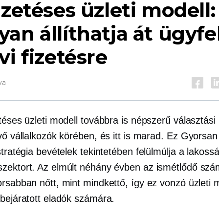
izetéses üzleti modell:
an állíthatja át ügyfe
vi fizetésre
va
téses üzleti modell továbbra is népszerű választási
vő vállalkozók körében, és itt is marad. Ez
Gyorsan
stratégia bevételek tekintetében felülmúlja a lakoss
zektort. Az elmúlt néhány évben az ismétlődő szá
orsabban nőtt, mint mindkettő, így ez vonzó üzleti 
 bejáratott eladók számára.