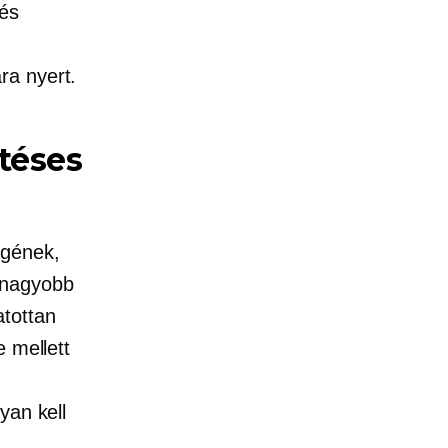
 és
ra nyert.
téses
égének,
 nagyobb
atottan
 mellett
yan kell