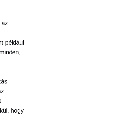
 az
t például
 minden,
tás
az
t
kül, hogy