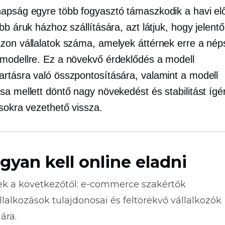
apság egyre több fogyasztó támaszkodik a havi elő
bb áruk házhoz szállítására, azt látjuk, hogy jelent
zon vállalatok száma, amelyek áttérnek erre a nép
modellre. Ez a növekvő érdeklődés a modell
rtásra való összpontosítására, valamint a modell
sa mellett döntő nagy növekedést és stabilitást ígé
ásokra vezethető vissza.
gyan kell online eladni
ek a következőtől:
e-commerce
szakértők
llalkozások tulajdonosai és feltörekvő vállalkozók
ára.