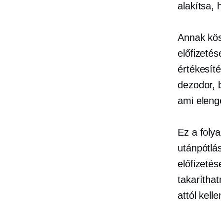
alakítsa, 
Annak kö
előfizetés
értékesít
dezodor, 
ami eleng
Ez a foly
utánpótlá
előfizetés
takarítha
attól kell