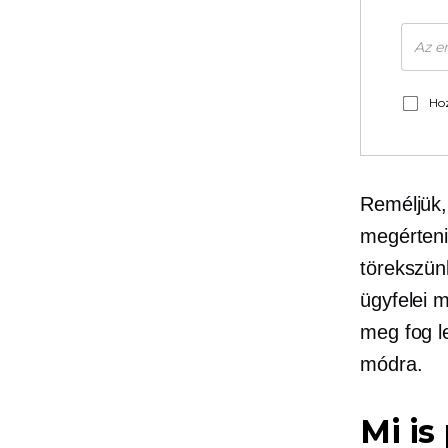
Hoz
Reméljük, 
megérteni
törekszün
ügyfelei 
meg fog l
módra.
Mi is