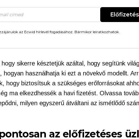
Előfizetés
zájárulok az Ecwid hírlevél fogadásához. Bármikor leiratkozhatok.
hogy sikerre késztetjük azáltal, hogy segítünk vil
, hogyan használhatja ki ezt a növekvő modellt. Arr
k, hogy biztosítsuk a szükséges erőforrásokat ahh
még ma elkezdhessék a havi fizetést. Olvassa tovább
epődni, milyen egyszerű átváltani az ismétlődő szá
 pontosan az előfizetéses üzl