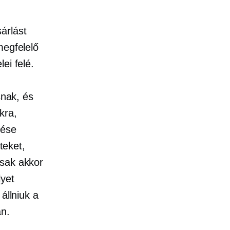
árlást
megfelelő
ei felé.
snak, és
kra,
tése
teket,
csak akkor
lyet
állniuk a
an.