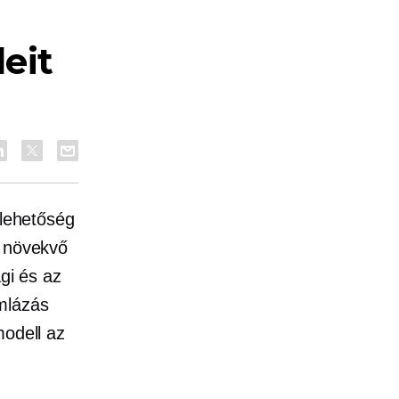
leit
 lehetőség
 növekvő
ági és az
mlázás
modell az