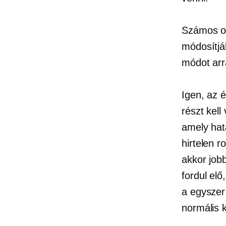
Számos ok
módosítjá
módot arra
Igen, az é
részt kel
amely hat
hirtelen r
akkor job
fordul elő
a
egyszer
normális 