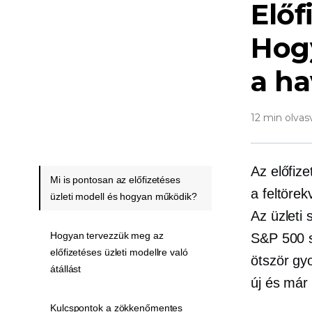
Előf
Hogy
a ha
12 min olvas
Az előfize
Mi is pontosan az előfizetéses
a feltörek
üzleti modell és hogyan működik?
Az üzleti 
Hogyan tervezzük meg az
S&P 500 s
előfizetéses üzleti modellre való
ötször gy
átállást
új és már
Kulcspontok a zökkenőmentes