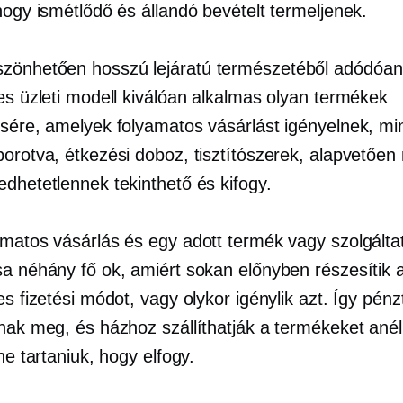
hogy ismétlődő és állandó bevételt termeljenek.
szönhetően
hosszú lejáratú
természetéből adódóan
es üzleti modell kiválóan alkalmas olyan termékek
ésére, amelyek folyamatos vásárlást igényelnek, min
borotva, étkezési doboz, tisztítószerek, alapvetően
edhetetlennek tekinthető és kifogy.
amatos vásárlás és egy adott termék vagy szolgálta
sa néhány fő ok, amiért sokan előnyben részesítik 
es fizetési módot, vagy olykor igénylik azt. Így pénz
tnak meg, és házhoz szállíthatják a termékeket anél
ene tartaniuk, hogy elfogy.