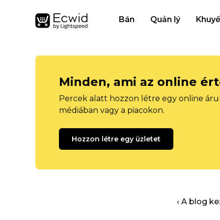
Bán
Quản lý
Khuyế
Minden, ami az online ér
Percek alatt hozzon létre egy online áru
médiában vagy a piacokon.
Hozzon létre egy üzletet
‹ A blog k