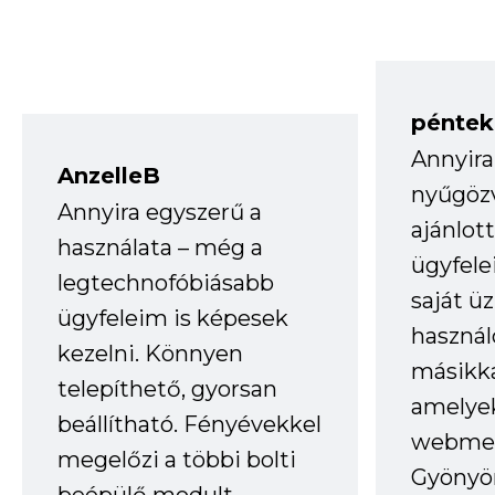
péntek
Annyira
AnzelleB
nyűgöz
Annyira egyszerű a
ajánlo
használata – még a
ügyfele
legtechnofóbiásabb
saját ü
ügyfeleim is képesek
haszná
kezelni. Könnyen
másikka
telepíthető, gyorsan
amelye
beállítható. Fényévekkel
webmes
megelőzi a többi bolti
Gyönyör
beépülő modult.