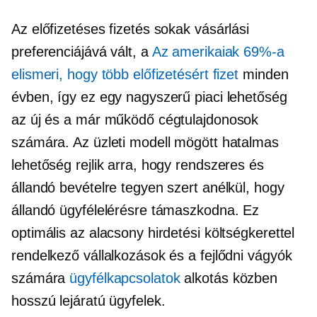
Az előfizetéses fizetés sokak vásárlási
preferenciájává vált, a
Az amerikaiak 69%-a
elismeri, hogy több előfizetésért fizet
minden
évben, így ez egy nagyszerű piaci lehetőség
az új és a már működő cégtulajdonosok
számára. Az üzleti modell mögött hatalmas
lehetőség rejlik arra, hogy rendszeres és
állandó bevételre tegyen szert anélkül, hogy
állandó ügyfélelérésre támaszkodna. Ez
optimális az alacsony hirdetési költségkerettel
rendelkező vállalkozások és a fejlődni vágyók
számára
ügyfélkapcsolatok
alkotás közben
hosszú lejáratú
ügyfelek.