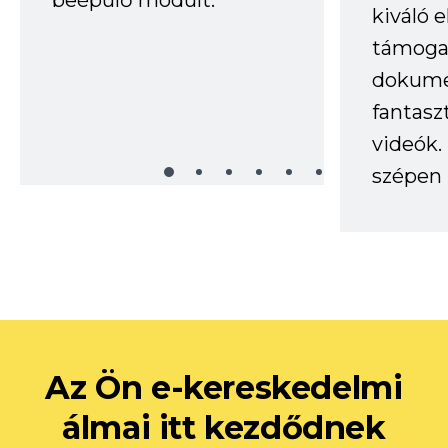
kiváló 
támogat
dokume
fantasz
videók
szépen 
Az Ön e-kereskedelmi
álmai itt kezdődnek