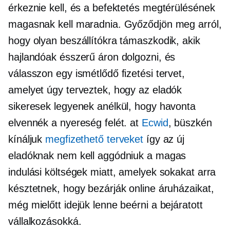
érkeznie kell, és a befektetés megtérülésének
magasnak kell maradnia. Győződjön meg arról,
hogy olyan beszállítókra támaszkodik, akik
hajlandóak ésszerű áron dolgozni, és
válasszon egy ismétlődő fizetési tervet,
amelyet úgy terveztek, hogy az eladók
sikeresek legyenek anélkül, hogy havonta
elvennék a nyereség felét. at
Ecwid
, büszkén
kínáljuk
megfizethető terveket
így az új
eladóknak nem kell aggódniuk a magas
indulási költségek miatt, amelyek sokakat arra
késztetnek, hogy bezárják online áruházaikat,
még mielőtt idejük lenne beérni a bejáratott
vállalkozásokká.