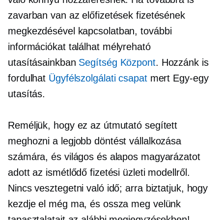
zavarban van az előfizetések fizetésének
megkezdésével kapcsolatban, további
információkat találhat
mélyreható
utasításainkban
Segítség Központ
. Hozzánk is
fordulhat
Ügyfélszolgálati csapat
mert
Egy-egy
utasítás.
Reméljük, hogy ez az útmutató segített
meghozni a legjobb döntést vállalkozása
számára, és világos és alapos magyarázatot
adott az ismétlődő fizetési üzleti modellről.
Nincs vesztegetni való idő; arra biztatjuk, hogy
kezdje el még ma, és ossza meg velünk
tapasztalatait az alábbi megjegyzésekben!