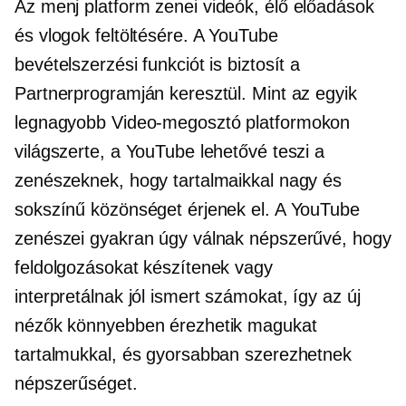
Az
menj
platform zenei videók, élő előadások
és vlogok feltöltésére. A YouTube
bevételszerzési funkciót is biztosít a
Partnerprogramján keresztül. Mint az egyik
legnagyobb
Video-megosztó
platformokon
világszerte, a YouTube lehetővé teszi a
zenészeknek, hogy tartalmaikkal nagy és
sokszínű közönséget érjenek el. A YouTube
zenészei gyakran úgy válnak népszerűvé, hogy
feldolgozásokat készítenek vagy
interpretálnak
jól ismert
számokat, így az új
nézők könnyebben érezhetik magukat
tartalmukkal, és gyorsabban szerezhetnek
népszerűséget.