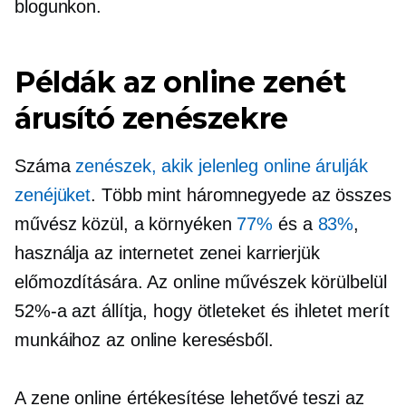
blogunkon.
Példák az online zenét
árusító zenészekre
Száma
zenészek, akik jelenleg online árulják
zenéjüket
. Több mint
háromnegyede
az összes
művész közül, a környéken
77%
és a
83%
,
használja az internetet zenei karrierjük
előmozdítására. Az online művészek körülbelül
52%-a azt állítja, hogy ötleteket és ihletet merít
munkáihoz az online keresésből.
A zene online értékesítése lehetővé teszi az