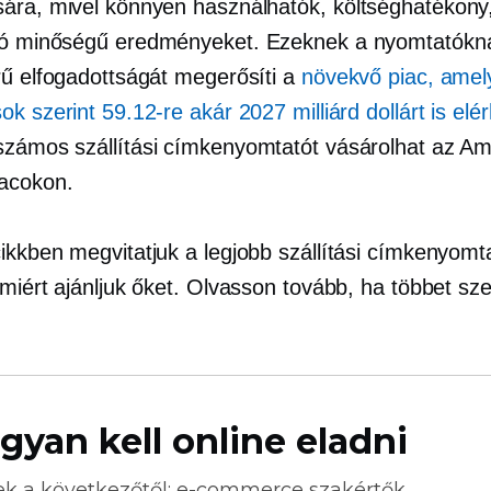
ára, mivel könnyen használhatók,
költséghatékony
jó minőségű
eredményeket. Ezeknek a nyomtatókn
rű elfogadottságát megerősíti a
növekvő piac, amel
k szerint 59.12-re akár 2027 milliárd dollárt is elér
zámos szállítási címkenyomtatót vásárolhat az A
acokon.
ikkben megvitatjuk a legjobb szállítási címkenyomt
 miért ajánljuk őket. Olvasson tovább, ha többet sz
gyan kell online eladni
ek a következőtől:
e-commerce
szakértők