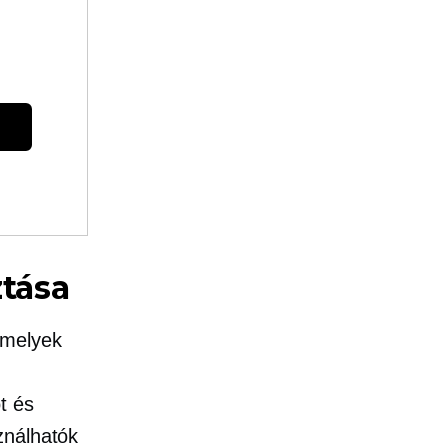
ztása
amelyek
t és
ználhatók