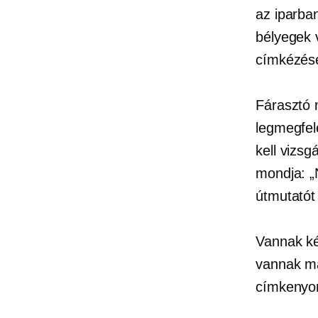
az iparba
bélyegek 
címkézésé
Fárasztó 
legmegfel
kell vizs
mondja: „
útmutatót 
Vannak ké
vannak más
címkenyom