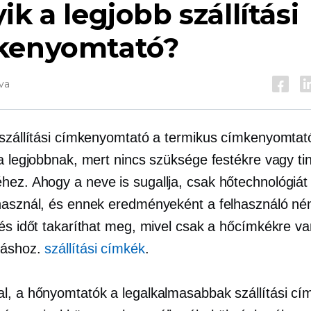
ik a legjobb szállítási
kenyomtató?
va
 szállítási címkenyomtató a termikus címkenyomtat
a legjobbnak, mert nincs szüksége festékre vagy ti
ez. Ahogy a neve is sugallja, csak hőtechnológiát
használ, és ennek eredményeként a felhasználó né
 és időt takaríthat meg, mivel csak a hőcímkékre v
táshoz.
szállítási címkék
.
l, a hőnyomtatók a legalkalmasabbak szállítási cí