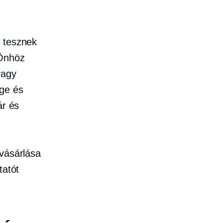
t tesznek
 Önhöz
vagy
ge és
ár és
 vásárlása
tatót