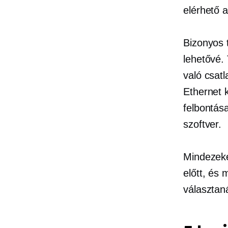
elérhető a
Bizonyos 
lehetővé.
való csat
Ethernet 
felbontása
szoftver.
Mindezeke
előtt, és 
választan