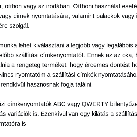
n, otthon vagy az irodában. Otthoni használat eseté
vagy címek nyomtatására, valamint palackok vagy i
re szolgál.
munka lehet kiválasztani a legjobb vagy legalábbis 
előbb szállítási címkenyomtatót. Ennek az az oka, 
gálnia a rengeteg terméket, hogy érdemes döntést h
Nincs nyomtatóm a szállítási címkék nyomtatásáho
rendkívül hasznosnak fogja találni.
zi címkenyomtatók ABC vagy QWERTY billentyűzet
 variációk is. Ezenkívül van egy kilátás a szállítás
tatóra is