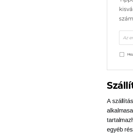
kisvá
szám
Hoz
Száll
A szállít
alkalmasa
tartalmaz
egyéb rés