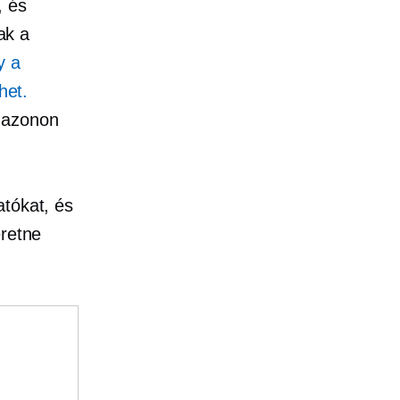
,
és
ak a
y a
het.
mazonon
atókat, és
eretne