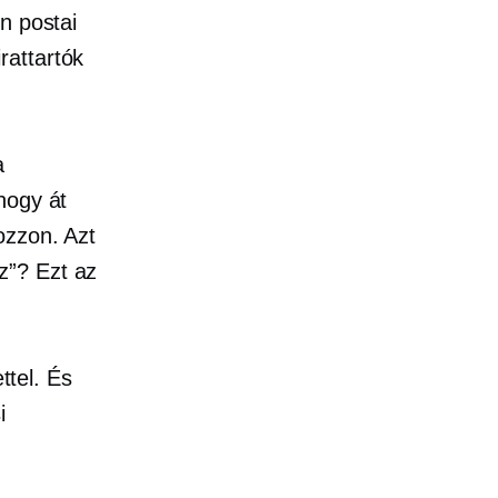
n postai
rattartók
a
hogy át
ozzon. Azt
z”? Ezt az
tel. És
i