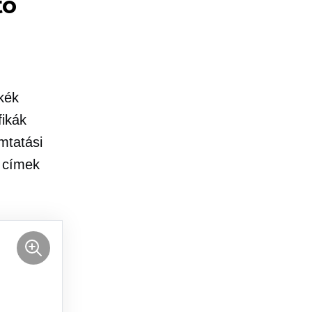
tó
kék
fikák
mtatási
a címek