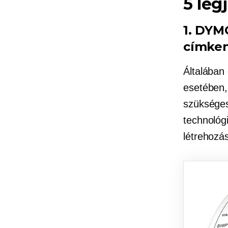
5 leg
1. DYM
címke
Általában
esetében,
szükséges
technológ
létrehozá