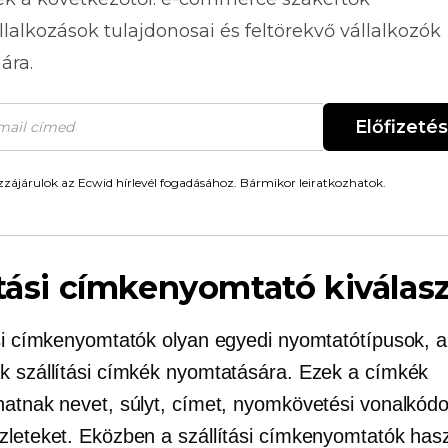
llalkozások tulajdonosai és feltörekvő vállalkozók
ára.
Előfizetés
zájárulok az Ecwid hírlevél fogadásához. Bármikor leiratkozhatok.
ítási címkenyomtató kiválas
ási címkenyomtatók olyan egyedi nyomtatótípusok, 
k szállítási címkék nyomtatására. Ezek a címkék
hatnak nevet, súlyt, címet, nyomkövetési vonalkódo
zleteket. Eközben a szállítási címkenyomtatók has