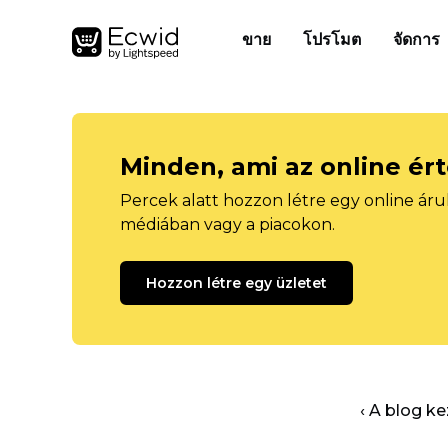
ขาย
โปรโมต
จัดการ
Minden, ami az online ér
Percek alatt hozzon létre egy online áru
médiában vagy a piacokon.
Hozzon létre egy üzletet
‹ A blog k