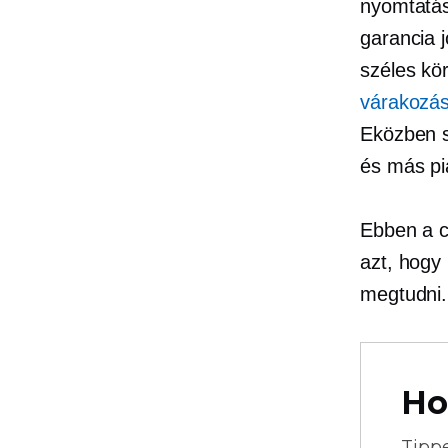
nyomtatás
garancia
széles kö
várakozáso
Eközben s
és más pi
Ebben a c
azt, hogy
megtudni.
Ho
Tipp