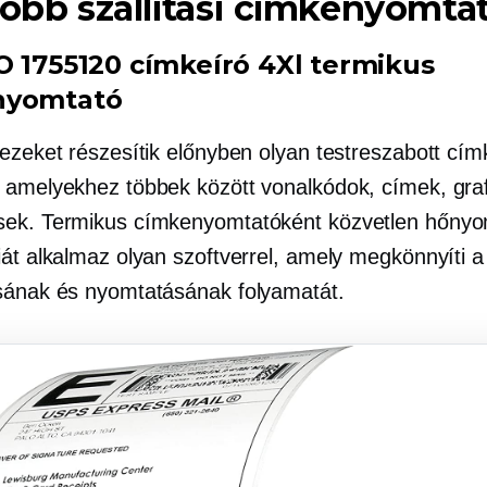
jobb szállítási címkenyomta
O 1755120 címkeíró 4Xl termikus
nyomtató
 ezeket részesítik előnyben olyan testreszabott cím
 amelyekhez többek között vonalkódok, címek, gra
ek. Termikus címkenyomtatóként közvetlen hőnyo
iát alkalmaz olyan szoftverrel, amely megkönnyíti 
sának és nyomtatásának folyamatát.