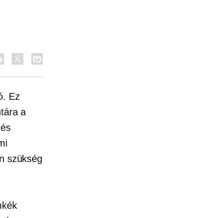
ó. Ez
ntára a
 és
mi
an szükség
mkék