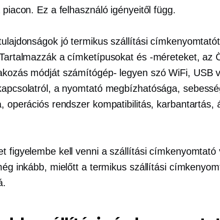
 piacon. Ez a felhasználó igényeitől függ.
tulajdonságok jó termikus szállítási címkenyomtató
 Tartalmazzák a címketípusokat és -méreteket, az
lakozás módját
számítógép-
legyen szó WiFi, USB 
kapcsolatról, a nyomtató megbízhatósága, sebessé
, operációs rendszer kompatibilitás, karbantartás, 
t figyelembe kell venni a szállítási címkenyomtató
még inkább, mielőtt a termikus szállítási címkenyom
á.