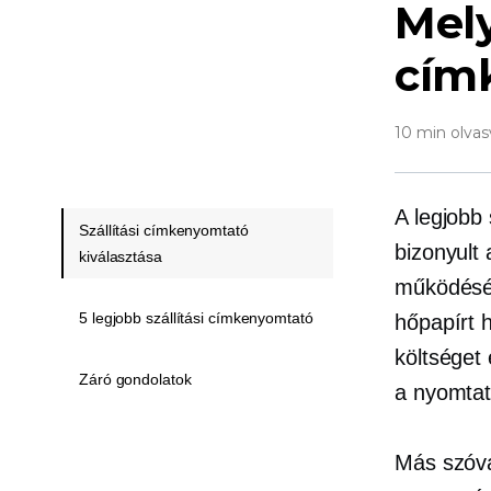
Mely
cím
10 min olvas
A legjobb
Szállítási címkenyomtató
bizonyult 
kiválasztása
működéséh
5 legjobb szállítási címkenyomtató
hőpapírt 
költséget
Záró gondolatok
a nyomta
Más szóva