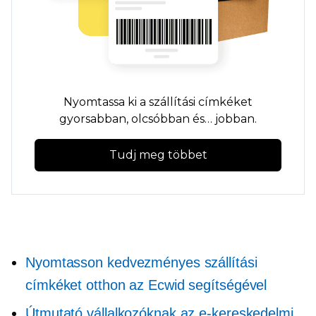
Nyomtassa ki a szállítási címkéket
gyorsabban, olcsóbban és… jobban.
Tudj meg többet
Nyomtasson kedvezményes szállítási
címkéket otthon az Ecwid segítségével
Útmutató vállalkozóknak az e-kereskedelmi