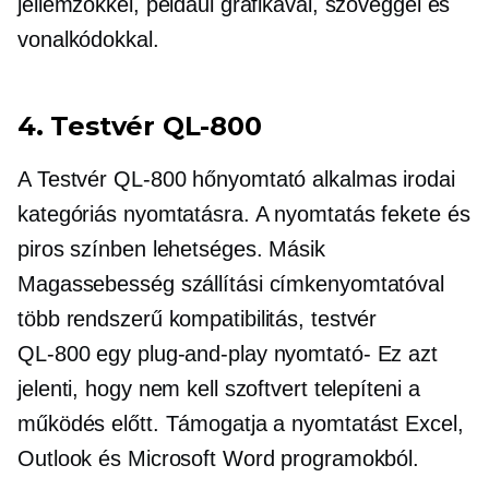
jellemzőkkel, például grafikával, szöveggel és
vonalkódokkal.
4. Testvér
QL-800
A Testvér
QL-800
hőnyomtató alkalmas irodai
kategóriás nyomtatásra. A nyomtatás fekete és
piros színben lehetséges. Másik
Magassebesség
szállítási címkenyomtatóval
több rendszerű
kompatibilitás, testvér
QL-800
egy
plug-and-play
nyomtató-
Ez azt
jelenti, hogy nem kell szoftvert telepíteni a
működés előtt. Támogatja a nyomtatást Excel,
Outlook és Microsoft Word programokból.