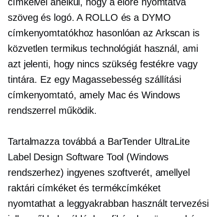
címkéivel anélkül, hogy a
előre nyomtatva
szöveg és logó. A ROLLO és a DYMO
címkenyomtatókhoz hasonlóan az Arkscan is
közvetlen termikus technológiát használ, ami
azt jelenti, hogy nincs szükség festékre vagy
tintára. Ez egy
Magassebesség
szállítási
címkenyomtató, amely Mac és Windows
rendszerrel működik.
Tartalmazza továbbá a BarTender UltraLite
Label Design Software Tool (Windows
rendszerhez) ingyenes szoftverét, amellyel
raktári címkéket és termékcímkéket
nyomtathat a leggyakrabban használt tervezési