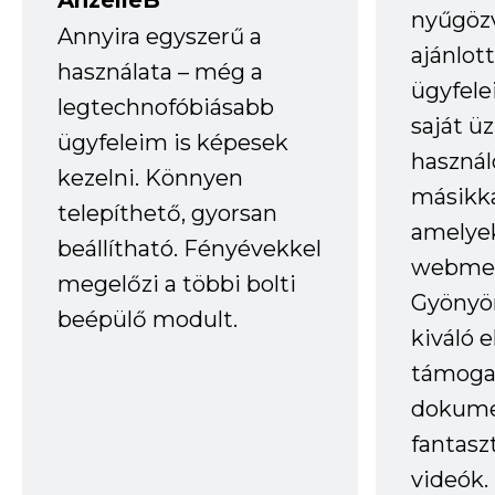
AnzelleB
nyűgöz
Annyira egyszerű a
ajánlo
használata – még a
ügyfele
legtechnofóbiásabb
saját ü
ügyfeleim is képesek
haszná
kezelni. Könnyen
másikka
telepíthető, gyorsan
amelye
beállítható. Fényévekkel
webmes
megelőzi a többi bolti
Gyönyör
beépülő modult.
kiváló 
támogat
dokume
fantasz
videók