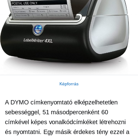
Képforrás
A DYMO címkenyomtató elképzelhetetlen
sebességgel, 51 másodpercenként 60
címkével képes vonalkódcímkéket létrehozni
és nyomtatni. Egy másik érdekes tény ezzel a