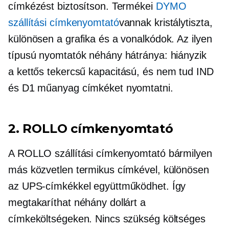
címkézést biztosítson. Termékei
DYMO
szállítási címkenyomtató
vannak
kristálytiszta,
különösen a grafika és a vonalkódok. Az ilyen
típusú nyomtatók néhány hátránya: hiányzik
a
kettős tekercsű
kapacitású, és nem tud IND
és D1 műanyag címkéket nyomtatni.
2. ROLLO címkenyomtató
A ROLLO szállítási címkenyomtató bármilyen
más közvetlen termikus címkével, különösen
az UPS-címkékkel együttműködhet. Így
megtakaríthat néhány dollárt a
címkeköltségeken. Nincs szükség költséges