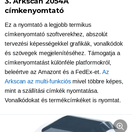
3. Arkscan 2054A
címkenyomtató
Ez a nyomtató a legjobb termikus
címkenyomtató szoftverekhez, abszolút
tervezési képességekkel grafikák, vonalkódok
és szövegek megjelenítéséhez. Támogatja a
címkenyomtatást különféle platformokról,
beleértve az Amazont és a FedEx-et.
Az
Arkscan az
multi-funkciós
mivel többre képes,
mint a szállítási címkék nyomtatása.
Vonalkódokat és termékcímkéket is nyomtat.