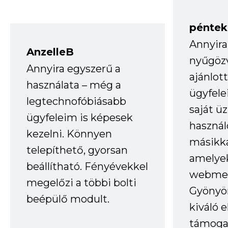
péntek
Annyira
AnzelleB
nyűgöz
Annyira egyszerű a
ajánlo
használata – még a
ügyfele
legtechnofóbiásabb
saját ü
ügyfeleim is képesek
haszná
kezelni. Könnyen
másikka
telepíthető, gyorsan
amelye
beállítható. Fényévekkel
webmes
megelőzi a többi bolti
Gyönyör
beépülő modult.
kiváló 
támogat