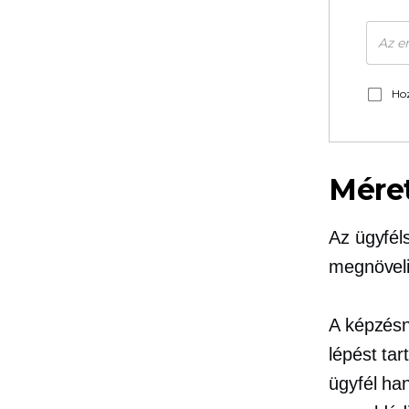
Hoz
Méret
Az ügyfél
megnöveli 
A képzésn
lépést ta
ügyfél ha