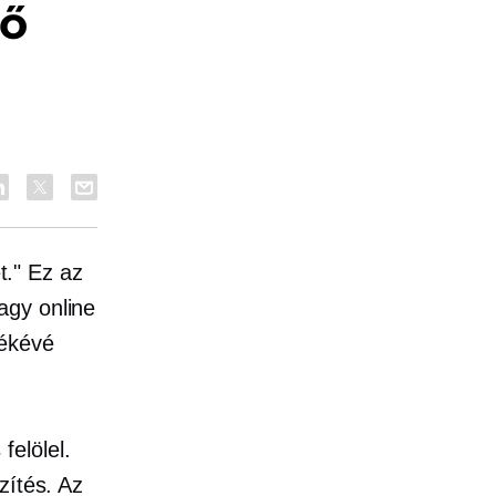
tő
." Ez az
agy online
mékévé
elölel.
zítés. Az