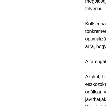
megoldódj
felvenni.
Költségh
tönkremen
optimaliz
arra, hog
A támogat
Azáltal, 
eszközöke
önállóan v
javíthatj