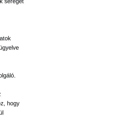
k seregét
atok
 ügyelve
olgáló.
z
oz, hogy
ül