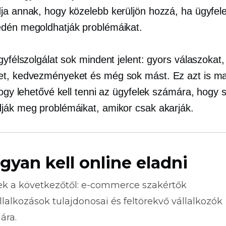
ja annak, hogy közelebb kerüljön hozzá, ha ügyfel
dén megoldhatják problémáikat.
gyfélszolgálat sok mindent jelent: gyors válaszokat,
t, kedvezményeket és még sok mást. Ez azt is m
hogy lehetővé kell tenni az ügyfelek számára, hogy s
ják meg problémáikat, amikor csak akarják.
gyan kell online eladni
ek a következőtől:
e-commerce
szakértők
llalkozások tulajdonosai és feltörekvő vállalkozók
ára.