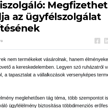
szolgáló:
Megfizethe
a az ügyfélszolgálat
ítésének
va
ek nem termékeket vásárolnak, hanem élményeket
apvető a kereskedelemben. Legyen szó ruházatról v
ól, a tapasztalat a vállalkozások versenyképes ter
élmény meglehetősen tág téma, több szempontot is f
iváló ügyfélélmény biztosítása többdimenziós erőfes