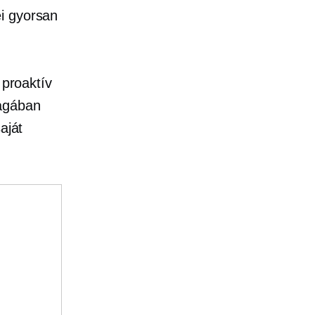
ei gyorsan
 proaktív
agában
aját