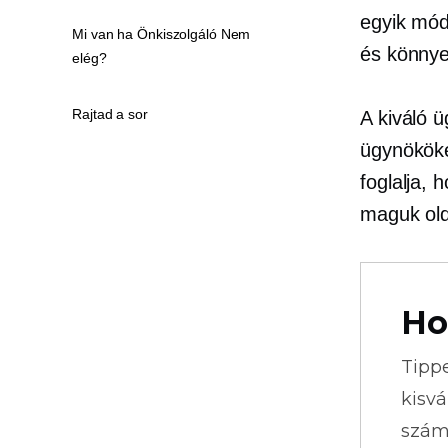
egyik mód
Mi van ha Önkiszolgáló Nem
és könnye
elég?
Rajtad a sor
A kiváló ü
ügynököke
foglalja, 
maguk old
Ho
Tipp
kisvá
szám