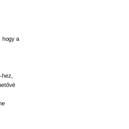
, hogy a
-hez,
hetővé
t
ne