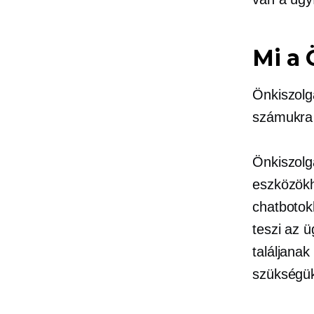
Mi a
Önkiszolg
számukra 
Önkiszolg
eszközökh
chatbotok
teszi az 
találjanak
szükségük