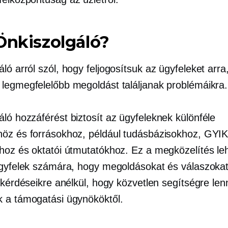
Önkiszolgáló?
áló
arról szól, hogy feljogosítsuk az ügyfeleket arra
legmegfelelőbb megoldást találjanak problémáikra.
áló
hozzáférést biztosít az ügyfeleknek különféle
öz és forrásokhoz, például tudásbázisokhoz, GYIK
hoz és oktatói útmutatókhoz. Ez a megközelítés le
ügyfelek számára, hogy megoldásokat és válaszoka
 kérdéseikre anélkül, hogy közvetlen segítségre len
 a támogatási ügynököktől.