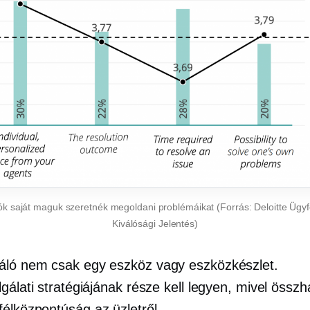
ók saját maguk szeretnék megoldani problémáikat (Forrás: Deloitte Ügyfé
Kiválósági Jelentés)
áló
nem csak egy eszköz vagy eszközkészlet.
gálati stratégiájának része kell legyen, mivel össz
félközpontúság
az üzletről.