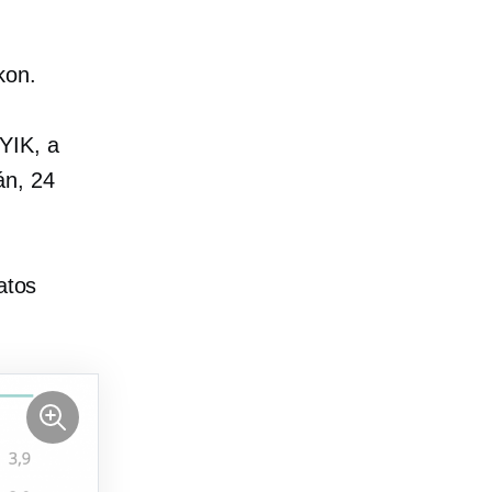
kon.
YIK, a
án, 24
atos