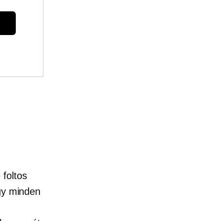
e
foltos
ogy minden