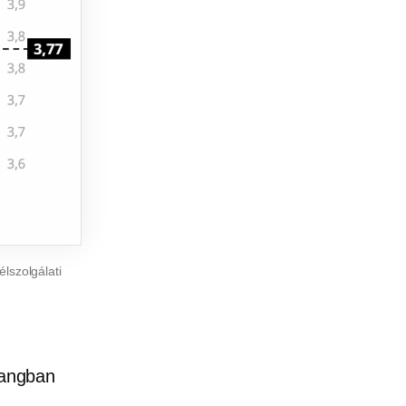
lszolgálati
hangban