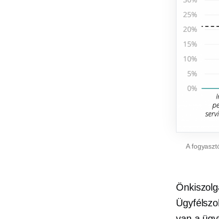
A fogyaszt
Önkiszolg
Ügyfélszol
van a
ügy