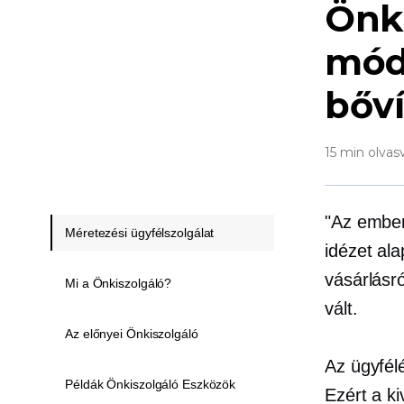
Önki
módj
bőv
15 min olvas
"Az ember
Méretezési ügyfélszolgálat
idézet al
vásárlásr
Mi a Önkiszolgáló?
vált.
Az előnyei Önkiszolgáló
Az ügyfél
Példák Önkiszolgáló Eszközök
Ezért a k