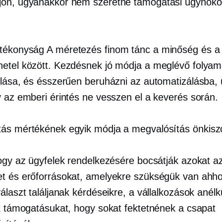
on, ugyanakkor nem szeretne támogatási ügynökö
atékonyság
A méretezés finom tánc a minőség és a
etel között. Kezdésnek jó módja a meglévő folyam
álása, és ésszerűen beruházni az automatizálásba,
y az emberi érintés ne vesszen el a keverés során.
ás mértékének egyik módja a megvalósítás
önkisz
hogy az ügyfelek rendelkezésére bocsátják azokat a
t és erőforrásokat, amelyekre szükségük van ahh
álaszt találjanak kérdéseikre, a vállalkozások anélk
ák támogatásukat, hogy sokat fektetnének a csapat