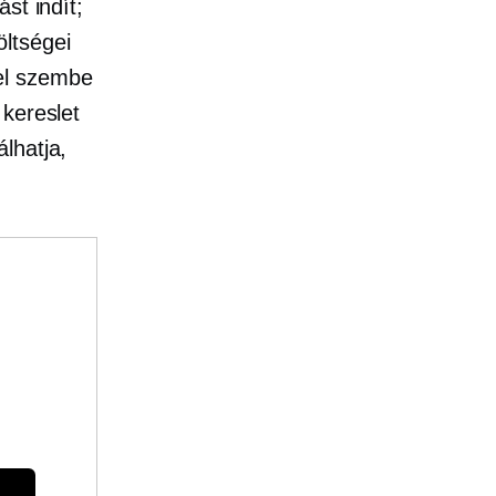
st indít;
öltségei
el szembe
kereslet
lhatja,