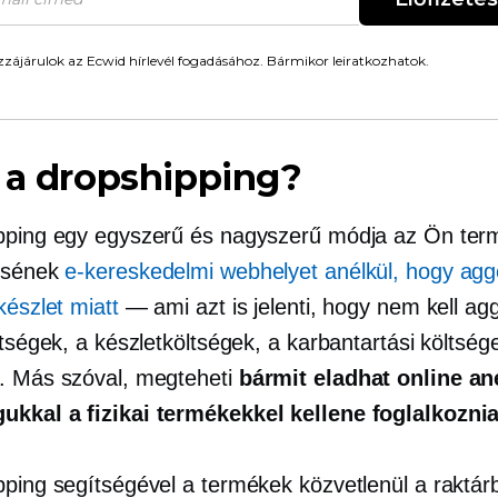
zájárulok az Ecwid hírlevél fogadásához. Bármikor leiratkozhatok.
 a dropshipping?
pping egy egyszerű és nagyszerű módja az Ön ter
ésének
e-kereskedelmi webhelyet anélkül, hogy agg
készlet miatt
— ami azt is jelenti, hogy nem kell ag
ltségek, a készletköltségek, a karbantartási költség
. Más szóval, megteheti
bármit eladhat online an
kkal a fizikai termékekkel kellene foglalkozni
pping segítségével a termékek közvetlenül a raktárb