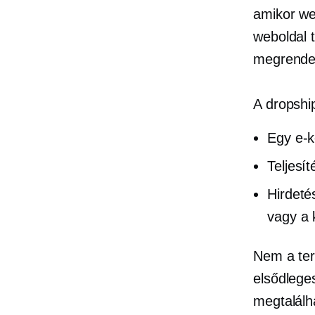
amikor web
weboldal 
megrendel
A dropshi
Egy e-k
Teljesít
Hirdeté
vagy a 
Nem a term
elsődleges
megtalálh