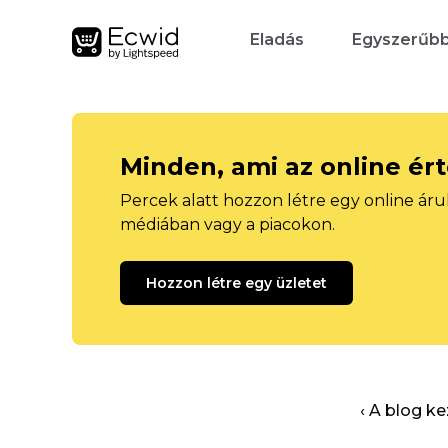
Eladás
Egyszerűb
Minden, ami az online ér
Percek alatt hozzon létre egy online áru
médiában vagy a piacokon.
Hozzon létre egy üzletet
‹ A blog k