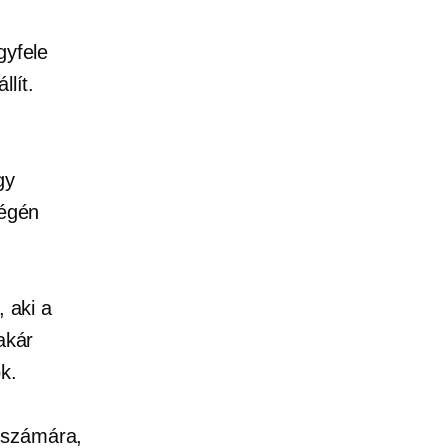
gyfele
llít.
gy
végén
, aki a
akár
k.
 számára,