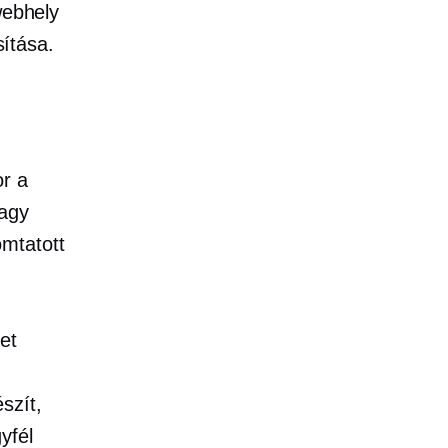
webhely
ítása.
or a
vagy
omtatott
et
szít,
yfél