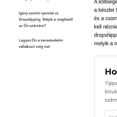
A költsége
a készlet 
Igény szerint nyomtat vs
és a csom
Dropshipping: Melyik a megfelelő
az Ön számára?
kell nézn
dropshipp
Legyen Ön e-kereskedelmi
melyik a 
vállalkozó még ma!
Ho
Tipp
kisvá
szám