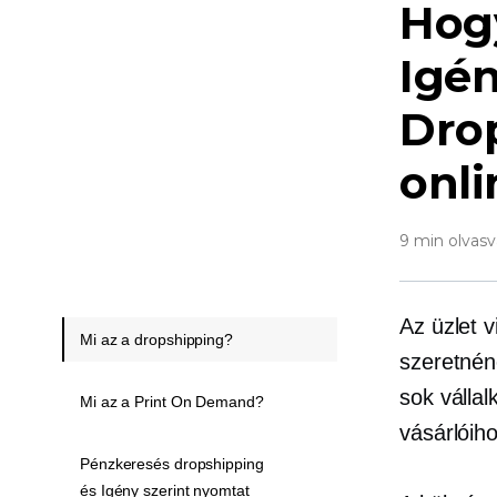
Hog
Igén
Dro
onli
9 min olvasv
Az üzlet 
Mi az a dropshipping?
szeretnén
sok válla
Mi az a Print On Demand?
vásárlóih
Pénzkeresés dropshipping
és Igény szerint nyomtat