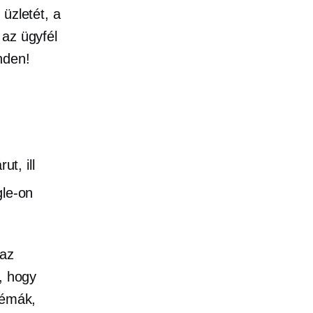
üzletét, a
 az ügyfél
nden!
ut, ill
gle-on
 az
, hogy
lémák,