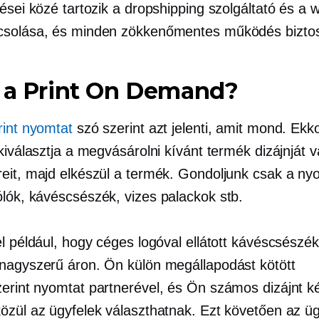
ései közé tartozik a dropshipping szolgáltató és a 
solása, és minden zökkenőmentes működés biztos
z a Print On Demand?
rint nyomtat
szó szerint azt jelenti, amit mond. Ekk
kiválasztja a megvásárolni kívánt termék dizájnját 
eit, majd elkészül a termék. Gondoljunk csak a ny
lók,
kávéscsészék, vizes palackok stb.
l például, hogy céges logóval ellátott kávéscsészék
nagyszerű áron. Ön külön megállapodást kötött
zerint nyomtat
partnerével, és Ön számos dizájnt ké
özül az ügyfelek választhatnak. Ezt követően az üg