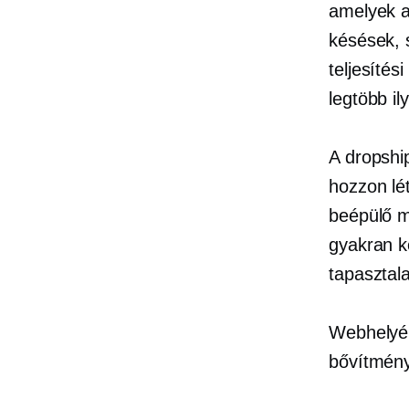
amelyek a
késések, 
teljesíté
legtöbb il
A dropshi
hozzon lé
beépülő m
gyakran k
tapasztal
Webhelyéne
bővítmény