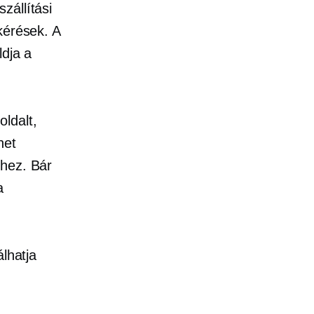
zállítási
kérések. A
ldja a
ldalt,
het
khez. Bár
a
álhatja