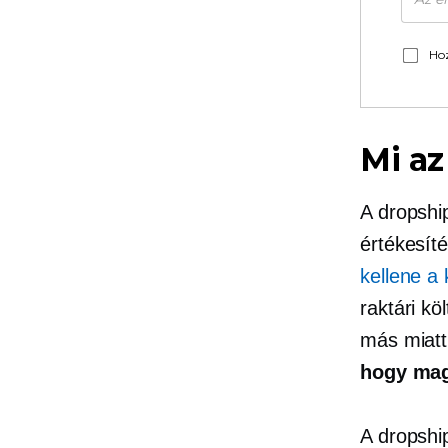
Hoz
Mi az
A dropshi
értékesít
kellene a 
raktári kö
más miatt
hogy magu
A dropshi