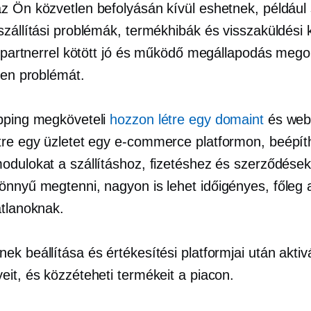
z Ön közvetlen befolyásán kívül eshetnek, például s
szállítási problémák, termékhibák és visszaküldési 
si partnerrel kötött jó és működő megállapodás mego
yen problémát.
pping megköveteli
hozzon létre egy domaint
és webo
tre egy üzletet egy
e-commerce
platformon, beépít
odulokat a szállításhoz, fizetéshez és szerződése
önnyű megtenni, nagyon is lehet
időigényes,
főleg 
atlanoknak.
k beállítása és értékesítési platformjai után aktiv
eit, és közzéteheti termékeit a piacon.