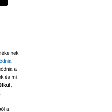
mékeinek
ódnia
gódnia a
ek és mi
élkül,
a
.
ól a