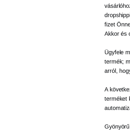
vásárlóho
dropshippi
fizet Önne
Akkor és o
Ügyfele m
termék; mi
arról, ho
A következ
terméket k
automatiz
Gyönyörű 