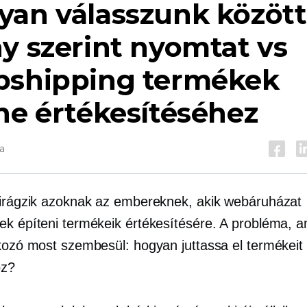
yan válasszunk között
y szerint nyomtat
vs
pshipping termékek
ne értékesítéséhez
a
virágzik azoknak az embereknek, akik webáruházat
ek építeni termékeik értékesítésére. A probléma, a
lkozó most szembesül: hogyan juttassa el termékeit
oz?