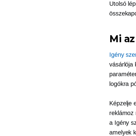
Utolsó lép
összekapc
Mi a
Igény sze
vásárlója 
paraméter
logókra
pó
Képzelje e
reklámoz 
a
Igény s
amelyek k