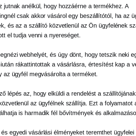
z jutnak anélkül, hogy hozzáérne a termékhez. A
ngnél csak akkor vásárol egy beszállítótól, ha az ü
k, és az a szállító közvetlenül az Ön ügyfelének szá
tt el tudja venni a nyereséget.
egnézi webhelyét, és úgy dönt, hogy tetszik neki e
után rákattintottak a vásárlásra, értesítést kap a 
gy az ügyfél megvásárolta a terméket.
ő lépés az, hogy elküldi a rendelést a szállítójának
özvetlenül az ügyfélnek szállítja. Ezt a folyamatot 
álhatja is
harmadik fél
bővítmények és alkalmazáso
és egyedi vásárlási élményeket teremthet ügyfelei