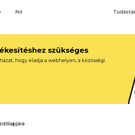
b
Nő
Tudástá
tékesítéshez szükséges
házat, hogy eladja a webhelyen, a közösségi
ezdőlapjára