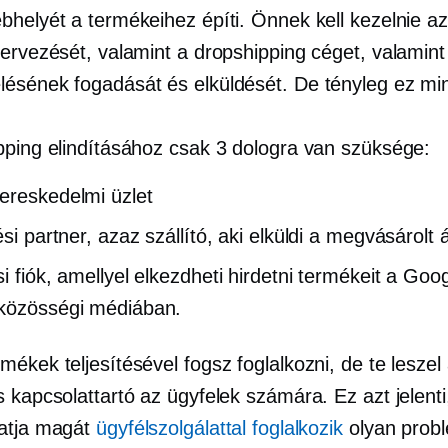
helyét a termékeihez építi. Önnek kell kezelnie az 
tervezését, valamint a dropshipping céget, valamint
ésének fogadását és elküldését. De tényleg ez mi
pping elindításához csak 3 dologra van szüksége:
ereskedelmi üzlet
ési partner, azaz szállító, aki elküldi a megvásárolt ár
si fiók, amellyel elkezdheti hirdetni termékeit a Goo
közösségi médiában.
ékek teljesítésével fogsz foglalkozni, de te leszel
 kapcsolattartó az ügyfelek számára. Ez azt jelenti
atja magát
ügyfélszolgálattal foglalkozik
olyan prob