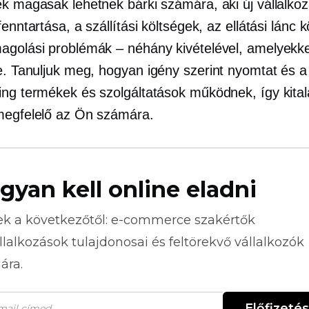
k magasak lehetnek bárki számára, aki új vállalkozá
fenntartása, a szállítási költségek, az ellátási lánc k
agolási problémák – néhány kivételével, amelyekk
ie. Tanuljuk meg, hogyan
igény szerint nyomtat
és a 
ing termékek és szolgáltatások működnek, így kitalá
megfelelő az Ön számára.
gyan kell online eladni
ek a következőtől:
e-commerce
szakértők
llalkozások tulajdonosai és feltörekvő vállalkozók
ára.
Előfizetés