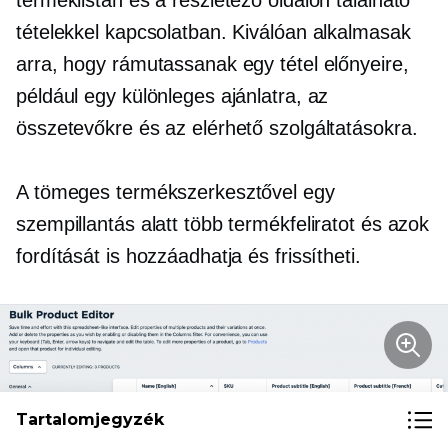
terméklistán és a részletező oldalon található
tételekkel kapcsolatban. Kiválóan alkalmasak
arra, hogy rámutassanak egy tétel előnyeire,
például egy különleges ajánlatra, az
összetevőkre és az elérhető szolgáltatásokra.
A tömeges termékszerkesztővel egy
szempillantás alatt több termékfeliratot és azok
fordítását is hozzáadhatja és frissítheti.
Tartalomjegyzék