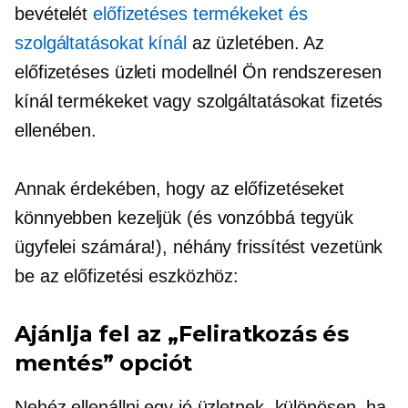
bevételét
előfizetéses termékeket és
szolgáltatásokat kínál
az üzletében. Az
előfizetéses üzleti modellnél Ön rendszeresen
kínál termékeket vagy szolgáltatásokat fizetés
ellenében.
Annak érdekében, hogy az előfizetéseket
könnyebben kezeljük (és vonzóbbá tegyük
ügyfelei számára!), néhány frissítést vezetünk
be az előfizetési eszközhöz:
Ajánlja fel az „Feliratkozás és
mentés” opciót
Nehéz ellenállni egy jó üzletnek, különösen, ha