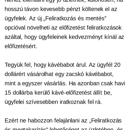
hosszú távon kevesebb pénzt költenek el az
ügyfelek. Az új „Feliratkozás és mentés”
opcióval növelheti az előfizetést
feliratkozások
azáltal, hogy ügyfeleinek kedvezményt kínál az
előfizetésért.
Tegyük fel, hogy kávébabot árul. Az ügyfél 20
dollárért vásárolhat egy zacskó kávébabot,
mint a
egyszer
vásárlás. Ha azonban csak havi
15 dollárba kerülő kávé-előfizetést állít be,
ügyfelei szívesebben iratkoznak fel rá.
Ezért ne habozzon felajánlani az „Feliratkozás
és megtakarítás” lehetőséget az üzletében, és