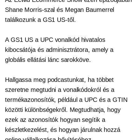
Shane Morris-szal és Megan Baumerrel
találkozunk a GS1 US-től.
A GS1 US a UPC vonalkód hivatalos
kibocsátója és adminisztrátora, amely a
globális ellátási lánc sarokköve.
Hallgassa meg podcastunkat, ha többet
szeretne megtudni a vonalkódokról és a
termékazonosítók, például a UPC és a GTIN
közötti különbségekről. Megtudhatja, hogy
ezek az azonosítók hogyan segítik a
készletkezelést, és hogyan járulnak hozzá
online vállalkozása bővítéséhez.