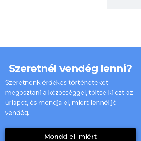
Szeretnél vendég lenni?
Szeretnénk érdekes történeteket
megosztani a közösséggel, töltse ki ezt az
űrlapot, és mondja el, miért lennél jó
vendég.
Mondd el, miért