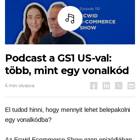
Hallgass
Podcast a GS1 US-val:
több, mint egy vonalkód
6 min olvasva
El tudod hinni, hogy mennyit lehet belepakolni
egy vonalkódba?
Az Ecwid Ecommerce Show ezen epizódjában