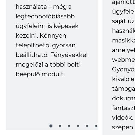
ajánlo
használata – még a
ügyfele
legtechnofóbiásabb
saját ü
ügyfeleim is képesek
haszná
kezelni. Könnyen
másikka
telepíthető, gyorsan
amelye
beállítható. Fényévekkel
webmes
megelőzi a többi bolti
Gyönyör
beépülő modult.
kiváló 
támogat
dokume
fantasz
videók
szépen 