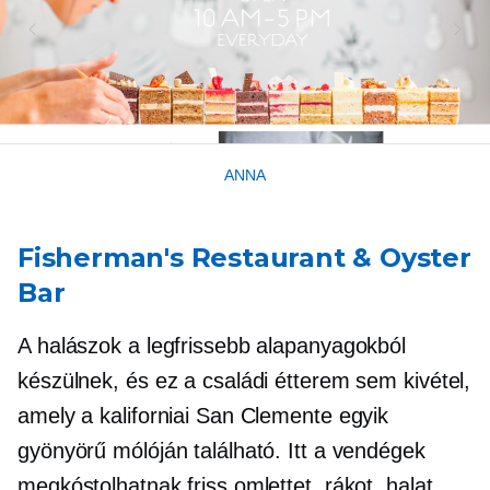
ANNA
Fisherman's Restaurant & Oyster
Bar
A halászok a legfrissebb alapanyagokból
készülnek, és ez a családi étterem sem kivétel,
amely a kaliforniai San Clemente egyik
gyönyörű mólóján található. Itt a vendégek
megkóstolhatnak friss omlettet, rákot, halat,