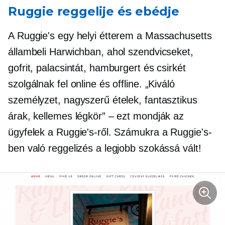
Ruggie reggelije és ebédje
A Ruggie's egy helyi étterem a Massachusetts
állambeli Harwichban, ahol szendvicseket,
gofrit, palacsintát, hamburgert és csirkét
szolgálnak fel online és offline. „Kiváló
személyzet, nagyszerű ételek, fantasztikus
árak, kellemes légkör” – ezt mondják az
ügyfelek a Ruggie's-ről. Számukra a Ruggie's-
ben való reggelizés a legjobb szokássá vált!