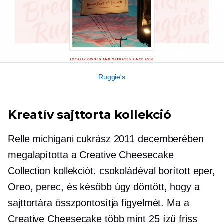
Ruggie's
Kreatív sajttorta kollekció
Relle michigani cukrász 2011 decemberében
megalapította a Creative Cheesecake
Collection kollekciót.
csokoládéval borított
eper,
Oreo, perec, és később úgy döntött, hogy a
sajttortára összpontosítja figyelmét. Ma a
Creative Cheesecake több mint 25 ízű friss