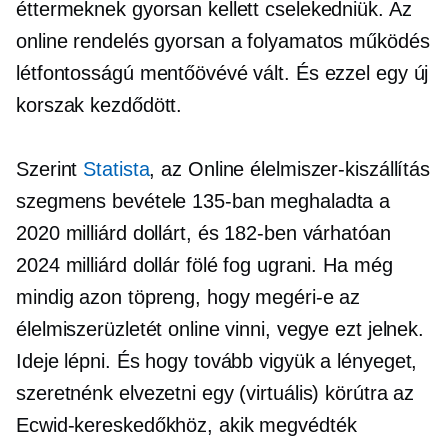
éttermeknek gyorsan kellett cselekedniük. Az
online rendelés gyorsan a folyamatos működés
létfontosságú mentőövévé vált. És ezzel egy új
korszak kezdődött.
Szerint
Statista
, az Online élelmiszer-kiszállítás
szegmens bevétele 135-ban meghaladta a
2020 milliárd dollárt, és 182-ben várhatóan
2024 milliárd dollár fölé fog ugrani. Ha még
mindig azon töpreng, hogy megéri-e az
élelmiszerüzletét online vinni, vegye ezt jelnek.
Ideje lépni. És hogy tovább vigyük a lényeget,
szeretnénk elvezetni egy (virtuális) körútra az
Ecwid-kereskedőkhöz, akik megvédték