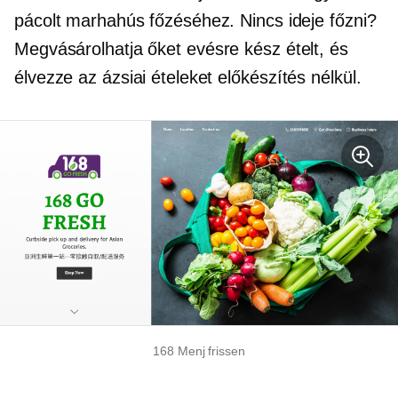
pácolt marhahús főzéséhez. Nincs ideje főzni?
Megvásárolhatja őket
evésre kész
ételt, és
élvezze az ázsiai ételeket
előkészítés nélkül.
168 Menj frissen